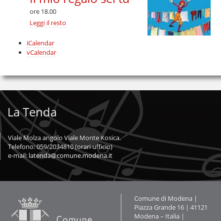
Grossman
ore 18.00
Two
Tenors
Il
Leggi il resto
Quintet
mio
-
regalo
Azioni
iCalendar
sei
sul
vCalendar
tu
documento
-
La Tenda
Viale Molza angolo Viale Monte Kosica.
Telefono: 059/2034810 (orari ufficio)
e-mail:
latenda@comune.modena.it
Contatti
Comune di Modena |
Piazza Grande 16 | 41121
Modena – Italia |