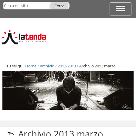
Salta
Cerca nel sito
ai
Espandi
Ricerca
contenuti.
barra
avanzata…
|
di
Salta
navigazi
alla
navigazione
Tu sei qui:
Home
/
Archivio
/
2012-2013
/
Archivio 2013 marzo
Salta
ai
contenuti.
Archivio 2013 marzo
|