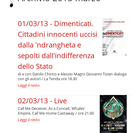
Salta
alla
navigazione
01/03/13 - Dimenticati.
Cittadini innocenti uccisi
dalla 'ndrangheta e
sepolti dall'indifferenza
dello Stato
di e con Danilo Chirico e Alessio Magro Giovanni Tizian dialoga
con gli autori / La Tenda ore 18.30
01/03/13
Leggi il resto
-
Dimenticati.
02/03/13 - Live
Cittadini
innocenti
Call Me Deceiver, As a Conceit, Whales'
uccisi
Empire, Call Me Home Castaway / ore 21.00
dalla
'ndrangheta
02/03/13
Leggi il resto
e
-
sepolti
Live
dall'indifferenza