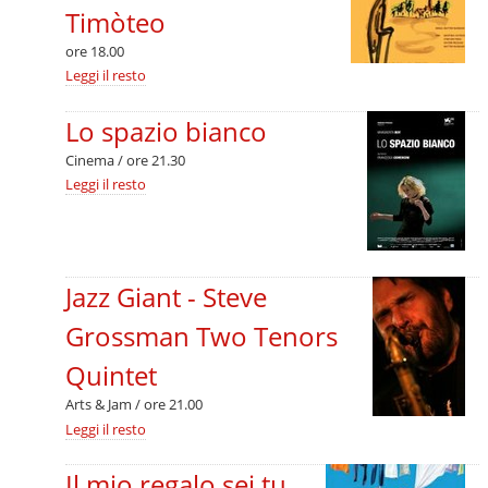
Timòteo
ore 18.00
Schegge
Leggi il resto
-
Frammenti
Lo spazio bianco
di
vita
Cinema / ore 21.30
di
nonno
Lo
Leggi il resto
Timòteo
spazio
-
bianco
-
Jazz Giant - Steve
Grossman Two Tenors
Quintet
Arts & Jam / ore 21.00
Jazz
Leggi il resto
Giant
-
Il mio regalo sei tu
Steve