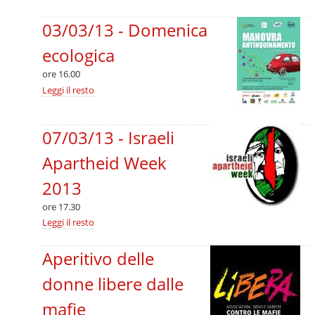
-
dello
Stato
03/03/13 - Domenica
-
ecologica
ore 16.00
03/03/13
Leggi il resto
-
Domenica
ecologica
07/03/13 - Israeli
-
Apartheid Week
2013
ore 17.30
07/03/13
Leggi il resto
-
Israeli
Aperitivo delle
Apartheid
Week
2013
donne libere dalle
-
mafie