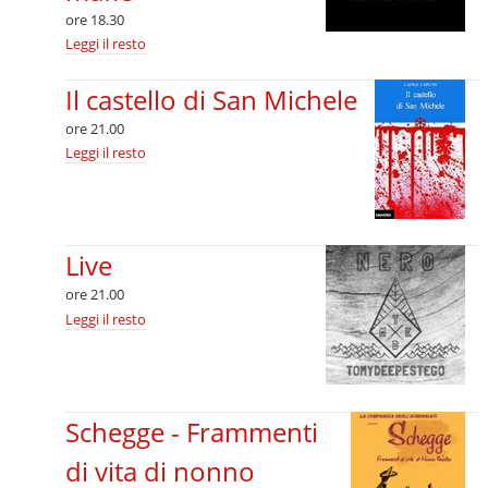
ore 18.30
Aperitivo
Leggi il resto
delle
donne
Il castello di San Michele
libere
dalle
ore 21.00
mafie
-
Il
Leggi il resto
castello
di
San
Michele
-
Live
ore 21.00
Live
Leggi il resto
-
Schegge - Frammenti
di vita di nonno