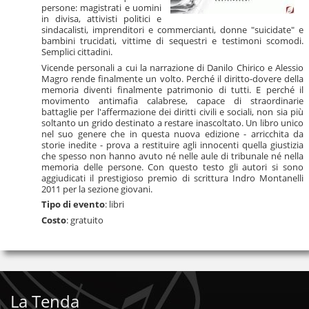
persone: magistrati e uomini
in divisa, attivisti politici e
sindacalisti, imprenditori e commercianti, donne "suicidate" e
bambini trucidati, vittime di sequestri e testimoni scomodi.
Semplici cittadini.
Vicende personali a cui la narrazione di Danilo Chirico e Alessio
Magro rende finalmente un volto. Perché il diritto-dovere della
memoria diventi finalmente patrimonio di tutti. E perché il
movimento antimafia calabrese, capace di straordinarie
battaglie per l'affermazione dei diritti civili e sociali, non sia più
soltanto un grido destinato a restare inascoltato. Un libro unico
nel suo genere che in questa nuova edizione - arricchita da
storie inedite - prova a restituire agli innocenti quella giustizia
che spesso non hanno avuto né nelle aule di tribunale né nella
memoria delle persone. Con questo testo gli autori si sono
aggiudicati il prestigioso premio di scrittura Indro Montanelli
2011 per la sezione giovani.
Tipo di evento
: libri
Costo
: gratuito
La Tenda