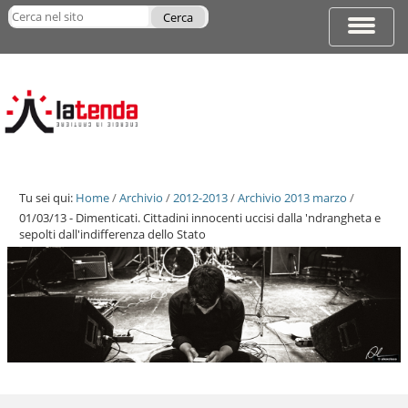
Salta
Cerca nel sito
ai
Espandi
Ricerca
contenuti.
barra
avanzata…
|
di
Salta
navigazi
alla
navigazione
Tu sei qui:
Home
/
Archivio
/
2012-2013
/
Archivio 2013 marzo
/
01/03/13 - Dimenticati. Cittadini innocenti uccisi dalla 'ndrangheta e
sepolti dall'indifferenza dello Stato
Salta
ai