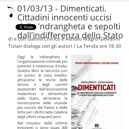
contenuti.
01/03/13 - Dimenticati.
|
Salta
Cittadini innocenti uccisi
alla
dalla 'ndrangheta e sepolti
navigazione
dall'indifferenza dello Stato
di e con Danilo Chirico e Alessio Magro Giovanni
Tizian dialoga con gli autori / La Tenda ore 18.30
Oggi la 'ndrangheta è
l'organizzazione criminale più
potente e misteriosa d'Italia.
Questo libro la racconta con
un punto di vista inedito:
attraverso le storie delle
donne e degli uomini
assassinati dall'associazione
malavitosa e dimenticati
dallo Stato, attraverso la
ricostruzione delle vicende
più oscure del Paese e delle
lotte per i diritti nella Calabria
degli ultimi cinquant'anni.
Nel mosaico delle vittime
innocenti ci sono quasi 300