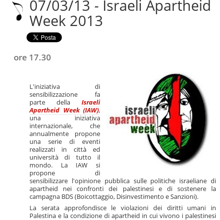
07/03/13 - Israeli Apartheid
|
Salta
Week 2013
alla
navigazione
ore 17.30
L'iniziativa di
sensibilizzazione fa
parte della
Israeli
Apartheid Week (IAW)
,
una iniziativa
internazionale, che
annualmente propone
una serie di eventi
realizzati in città ed
università di tutto il
mondo. La IAW si
propone di
sensibilizzare l'opinione pubblica sulle politiche israeliane di
apartheid nei confronti dei palestinesi e di sostenere la
campagna BDS (Boicottaggio, Disinvestimento e Sanzioni).
La serata approfondisce le violazioni dei diritti umani in
Palestina e la condizione di apartheid in cui vivono i palestinesi