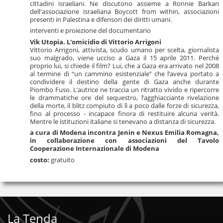
cittadini israeliani. Ne discutono assieme a Ronnie Barkan
dell'associazione israeliana Boycott from within, associazioni
presenti in Palestina e difensori dei diritti umani.
interventi e proiezione del documentario
Vik Utopia. L'omicidio di Vittorio Arrigoni
Vittorio Arrigoni, attivista, scudo umano per scelta, giornalista
suo malgrado, viene ucciso a Gaza il 15 aprile 2011. Perché
proprio lui, si chiede il film? Lui, che a Gaza era arrivato nel 2008
al termine di “un cammino esistenziale” che l’aveva portato a
condividere il destino della gente di Gaza anche durante
Piombo Fuso. L’autrice ne traccia un ritratto vivido e ripercorre
le drammatiche ore del sequestro, l’agghiacciante rivelazione
della morte, il blitz compiuto di lì a poco dalle forze di sicurezza,
fino al processo - incapace finora di restituire alcuna verità.
Mentre le istituzioni italiane si tenevano a distanza di sicurezza.
a cura di Modena incontra Jenin e Nexus Emilia Romagna,
in collaborazione con associazioni del Tavolo
Cooperazione Internazionale di Modena
costo:
gratuito
La Tenda