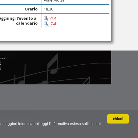
Orario
18.30
vCal
Aggiungi l'evento al
calendario
iCal
ica.
)
t
chiudi
r maggiori informazioni leggi l'informativa estesa sull'uso dei
.