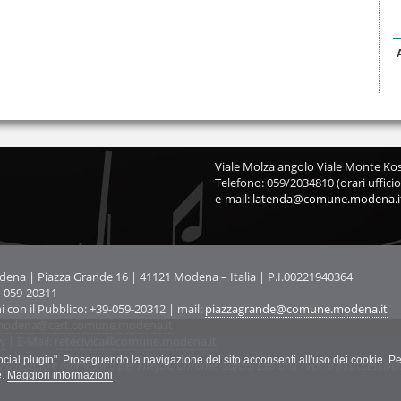
Viale Molza angolo Viale Monte Kos
Telefono: 059/2034810 (orari ufficio
e-mail:
latenda@comune.modena.i
na | Piazza Grande 16 | 41121 Modena – Italia | P.I.00221940364
9-059-20311
ni con il Pubblico: +39-059-20312 | mail:
piazzagrande@comune.modena.it
odena@cert.comune.modena.it
w
| E-Mail:
retecivica@comune.modena.it
"social plugin". Proseguendo la navigazione del sito acconsenti all'uso dei cookie. Pe
ato testato e ottimizzato per Firefox, Chrome, Safari, Explorer (Ver. 9 e successive)
e.
Maggiori informazioni