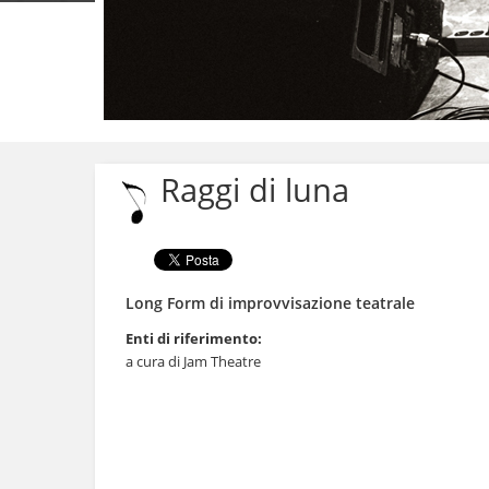
Salta
ai
contenuti.
Raggi di luna
|
Salta
alla
navigazione
Long Form di improvvisazione teatrale
Enti di riferimento:
a cura di Jam Theatre