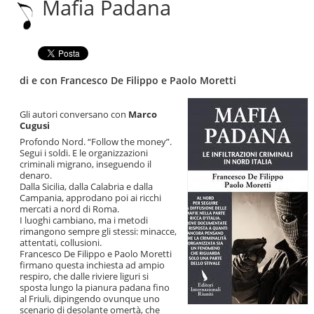
Mafia Padana
|
Salta
alla
navigazione
di e con Francesco De Filippo e Paolo Moretti
Gli autori conversano con
Marco
Cugusi
Profondo Nord. “Follow the money”.
Segui i soldi. E le organizzazioni
criminali migrano, inseguendo il
denaro.
Dalla Sicilia, dalla Calabria e dalla
Campania, approdano poi ai ricchi
mercati a nord di Roma.
I luoghi cambiano, ma i metodi
rimangono sempre gli stessi: minacce,
attentati, collusioni.
Francesco De Filippo e Paolo Moretti
firmano questa inchiesta ad ampio
respiro, che dalle riviere liguri si
sposta lungo la pianura padana fino
al Friuli, dipingendo ovunque uno
scenario di desolante omertà, che