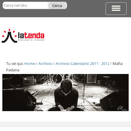
Salta
Cerca nel sito
ai
Espandi
Ricerca
contenuti.
barra
avanzata…
|
di
Salta
navigazi
alla
navigazione
Tu sei qui:
Home
/
Archivio
/
Archivio Calendario 2011 - 2012
/
Mafia
Padana
Salta
ai
contenuti.