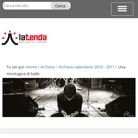
Salta
Cerca nel sito
ai
Espandi
Ricerca
contenuti.
barra
avanzata…
|
di
Salta
navigazi
alla
navigazione
Tu sei qui:
Home
/
Archivio
/
Archivio calendario 2010 - 2011
/
Una
montagna di balle
Salta
ai
contenuti.