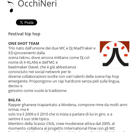
OcchiNeri
|
Salta
alla
navigazione
Festival hip hop
ONE SHOT TEAM
Trio nato dall'unione dei due MC e Dj MadTraker e
XD (provenienti dalla
scena tekno, dove ancora militano come Dj col
nome di X-KLAN) e dell'MC e
beatmaker Daxel, che è già abbastanza
conosciuto nei social network per le
diverse collaborazioni svolte con vari talenti della scena hip hop
emergente. Propongono un rap hardcore senza peli sulla lingua,
deciso e
genuino come vuole la tradizione.
BIG.FA
Rapper ghanese trapiantato a Modena, compone rime da molti anni
ormai, ma è
solo tra il 2009 e il 2010 che si inizia a parlare di lui in giro, e a
sentire il suo stile tipico.
Membro della Scasso Click, crew modenese attiva dal 2005, al
momento collabora al progetto International Flow con gli MC