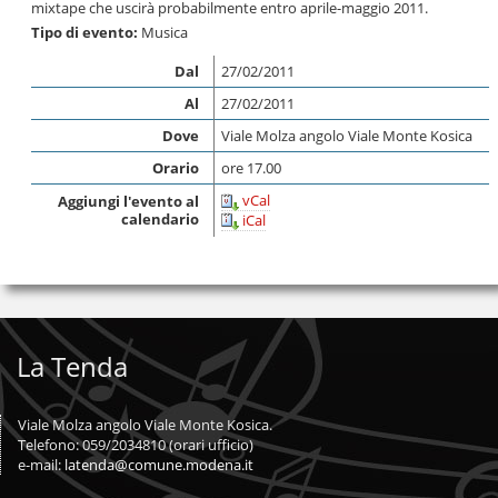
mixtape che uscirà probabilmente entro aprile-maggio 2011.
Tipo di evento:
Musica
Dal
27/02/2011
Al
27/02/2011
Dove
Viale Molza angolo Viale Monte Kosica
Orario
ore 17.00
vCal
Aggiungi l'evento al
calendario
iCal
La Tenda
Viale Molza angolo Viale Monte Kosica.
Telefono: 059/2034810 (orari ufficio)
e-mail:
latenda@comune.modena.it