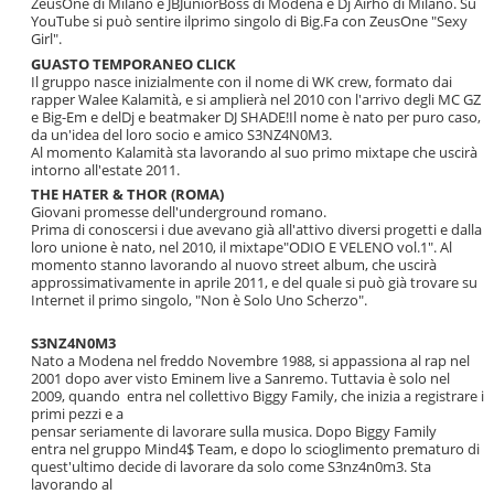
ZeusOne di Milano e JBJuniorBoss di Modena e Dj Airho di Milano. Su
YouTube si può sentire ilprimo singolo di Big.Fa con ZeusOne "Sexy
Girl".
GUASTO TEMPORANEO CLICK
Il gruppo nasce inizialmente con il nome di WK crew, formato dai
rapper Walee Kalamità, e si amplierà nel 2010 con l'arrivo degli MC GZ
e Big-Em e delDj e beatmaker DJ SHADE!Il nome è nato per puro caso,
da un'idea del loro socio e amico S3NZ4N0M3.
Al momento Kalamità sta lavorando al suo primo mixtape che uscirà
intorno all'estate 2011.
THE HATER & THOR (ROMA)
Giovani promesse dell'underground romano.
Prima di conoscersi i due avevano già all'attivo diversi progetti e dalla
loro unione è nato, nel 2010, il mixtape"ODIO E VELENO vol.1". Al
momento stanno lavorando al nuovo street album, che uscirà
approssimativamente in aprile 2011, e del quale si può già trovare su
Internet il primo singolo, "Non è Solo Uno Scherzo".
S3NZ4N0M3
Nato a Modena nel freddo Novembre 1988, si appassiona al rap nel
2001 dopo aver visto Eminem live a Sanremo. Tuttavia è solo nel
2009, quando entra nel collettivo Biggy Family, che inizia a registrare i
primi pezzi e a
pensar seriamente di lavorare sulla musica. Dopo Biggy Family
entra nel gruppo Mind4$ Team, e dopo lo scioglimento prematuro di
quest'ultimo decide di lavorare da solo come S3nz4n0m3. Sta
lavorando al