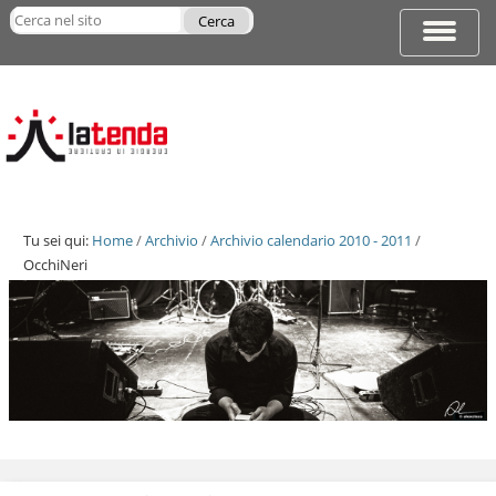
Salta
Cerca nel sito
ai
Espandi
Ricerca
contenuti.
barra
avanzata…
|
di
Salta
navigazi
alla
navigazione
Tu sei qui:
Home
/
Archivio
/
Archivio calendario 2010 - 2011
/
OcchiNeri
Salta
ai
contenuti.