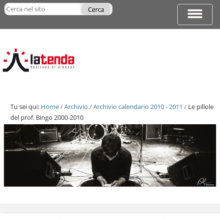
Salta
Cerca nel sito
ai
Espandi
Ricerca
contenuti.
barra
avanzata…
|
di
Salta
navigazi
alla
navigazione
Tu sei qui:
Home
/
Archivio
/
Archivio calendario 2010 - 2011
/
Le pillole
del prof. Bingo 2000-2010
Salta
ai
contenuti.