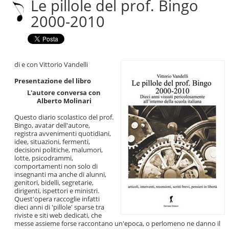
Le pillole del prof. Bingo
|
Salta
2000-2010
alla
navigazione
di e con Vittorio Vandelli
Presentazione del libro
L'autore conversa con
Alberto Molinari
Questo diario scolastico del prof.
Bingo, avatar dell'autore,
registra avvenimenti quotidiani,
idee, situazioni, fermenti,
decisioni politiche, malumori,
lotte, psicodrammi,
comportamenti non solo di
insegnanti ma anche di alunni,
genitori, bidelli, segretarie,
dirigenti, ispettori e ministri.
Quest'opera raccoglie infatti
dieci anni di 'pillole' sparse tra
riviste e siti web dedicati, che
messe assieme forse raccontano un'epoca, o perlomeno ne danno il