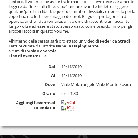
sentore. Il volume che avete tra le mani non si deve necessariamente
leggere dall'inizio alla fine, si può andare avanti e indietro, leggere
qualche 'pillola' in libertà: questo è un libro flessibile, e non solo per la
copertina molle. Il personaggio del prof. Bingo è il protagonista di
opere satiriche - due romanzi, un volume di racconti e un racconto
lungo - oltre ad essere stato spesso usato come pseudonimo per gli
articoli raccolti in questo volume.
All'interno della serata sarà proiettato un video di
Federica Stradi
Letture curate dall'attrice
Isabella Dapinguente
a cura di
L'Asino che vola
Tipo di evento:
Libri
Dal
12/11/2010
Al
12/11/2010
Dove
Viale Molza angolo Viale Monte Kosica
Orario
ore 21.30
vCal
Aggiungi l'evento al
calendario
iCal