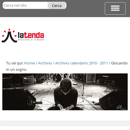
Salta
Cerca nel sito
ai
Espandi
Ricerca
contenuti.
barra
avanzata…
|
di
Salta
navigazi
alla
navigazione
Tu sei qui:
Home
/
Archivio
/
Archivio calendario 2010 - 2011
/
Giocando
in un sogno
Salta
ai
contenuti.