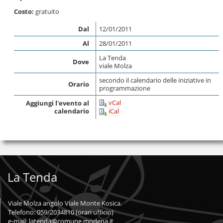
Costo:
gratuito
Dal
12/01/2011
Al
28/01/2011
La Tenda
Dove
viale Molza
secondo il calendario delle iniziative in
Orario
programmazione
vCal
Aggiungi l'evento al
calendario
iCal
La Tenda
Viale Molza angolo Viale Monte Kosica.
Telefono: 059/2034810 (orari ufficio)
e-mail:
latenda@comune.modena.it