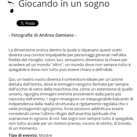
Giocando in un sogno
|
Salta
alla
navigazione
- Fotografie di Andrea Damiano -
La dimensione onirica dentro la quale si dipanano questi scatti
diventa una cornice impalpabile per personaggi generati nell'alba
fredda del risveglio: colori, luci, sensazioni, diventano la chiave per
accedere ad un mondo "altro", un mondo dove non sempre tutto è
spiegabile e dove non tutto può essere chiaro e definibile.
Qui, un teatro vuoto diventa il contenitore ideale per un'azione
dettata dall'istinto, dove le immagini vengono fermate per sempre
dall'occhio di vetro della macchina che, come un estensione di quello
umano, rigurgita immagini oniriche provenienti dalla parte più
nascosta dell'animo. I sogni rimangono un inespugnabile baluardo di
indipendenza dalla realtà strutturata e rigidamente regolata che ci
vede protagonisti ogni giorno, forse possono addirittura essere
considerati come l'ultimo rifugio dell'anarchia spirituale che
sopravvive in ognuno di noi. Nei sogni non sempre tutto è spiegabile,
non tutto accade per un motivo preciso, vivono di istinto, di brivido,
di un momento.
Tipo di evento:
Mostre