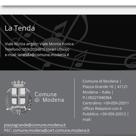
La Tenda
Viale Molza angolo Viale Monte Kosica.
Telefono: 059/2034810 (orari ufficio)
e-mail:
latenda@comune.modena.it
Contatti
Comune di Modena |
Piazza Grande 16 | 41121
Modena – Italia |
P.I.00221940364
Centralino: +39-059-20311
Ufficio Relazioni con il
Pubblico: +39-059-20312 |
mail:
piazzagrande@comune.modena.it
PEC:
comune.modena@cert.comune.modena.it
Redazione www
| E-Mail:
retecivica@comune.modena.it