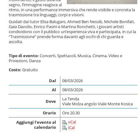
segno, l’immagine reagisce al
ritmo, in una performance immersiva che rende visibile e concreta la
trasmissione tra linguaggi, corpi e visioni.
Guidati dai tutor
Elisa Balugani
,
Ahmed Ben Nessib
,
Michele Bonifati
,
Gaia Davolio
,
Enrico Pasini
e
Martina Ronchetti
, i giovani artisti
condividono con il pubblico un’esperienza viva e partecipata, in cui la
“Trasmissione” prende forma davanti agli occhi di chi guarda e
ascolta.
Tipo di evento:
Concerti
,
Spettacoli
,
Musica
,
Cinema, Video e
Proiezioni
,
Danza
Costo:
Gratuito
Dal
08/03/2026
Al
08/03/2026
La Tenda
Dove
Viale Molza angolo Viale Monte Kosica
Orario
Ore 20.30
vCal
Aggiungi l'evento al
calendario
iCal