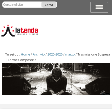
Salta
Cerca nel sito
ai
Espandi
Ricerca
contenuti.
barra
avanzata…
|
di
Salta
navigazi
alla
navigazione
Tu sei qui:
Home
/
Archivio
/
2025-2026
/
marzo
/
Trasmissione Sospesa
| Forme Composte 5
Salta
ai
contenuti.