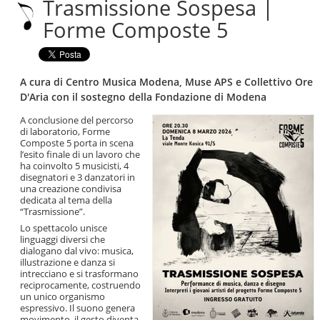
Trasmissione Sospesa |
|
Salta
Forme Composte 5
alla
navigazione
A cura di Centro Musica Modena, Muse APS e Collettivo Ore
D'Aria con il sostegno della Fondazione di Modena
A conclusione del percorso
di laboratorio, Forme
Composte 5 porta in scena
l’esito finale di un lavoro che
ha coinvolto 5 musicisti, 4
disegnatori e 3 danzatori in
una creazione condivisa
dedicata al tema della
“Trasmissione”.
Lo spettacolo unisce
linguaggi diversi che
dialogano dal vivo: musica,
illustrazione e danza si
intrecciano e si trasformano
reciprocamente, costruendo
un unico organismo
espressivo. Il suono genera
movimento, il gesto diventa