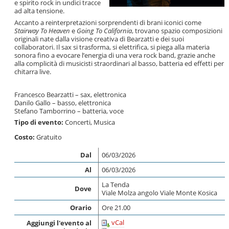
e spirito rock in undici tracce
ad alta tensione.
Accanto a reinterpretazioni sorprendenti di brani iconici come
Stairway To Heaven
e
Going To California
, trovano spazio composizioni
originali nate dalla visione creativa di Bearzatti e dei suoi
collaboratori. Il sax si trasforma, si elettrifica, si piega alla materia
sonora fino a evocare l’energia di una vera rock band, grazie anche
alla complicità di musicisti straordinari al basso, batteria ed effetti per
chitarra live.
Francesco Bearzatti – sax, elettronica
Danilo Gallo – basso, elettronica
Stefano Tamborrino – batteria, voce
Tipo di evento:
Concerti
,
Musica
Costo:
Gratuito
Dal
06/03/2026
Al
06/03/2026
La Tenda
Dove
Viale Molza angolo Viale Monte Kosica
Orario
Ore 21.00
vCal
Aggiungi l'evento al