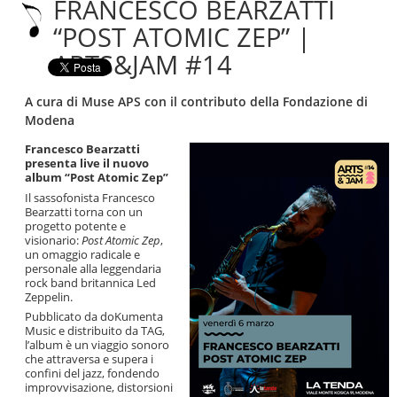
FRANCESCO BEARZATTI
|
Salta
“POST ATOMIC ZEP” |
alla
ARTS&JAM #14
navigazione
A cura di Muse APS con il contributo della Fondazione di
Modena
Francesco Bearzatti
presenta live il nuovo
album “Post Atomic Zep”
Il sassofonista
Francesco
Bearzatti
torna con un
progetto potente e
visionario:
Post Atomic Zep
,
un omaggio radicale e
personale alla leggendaria
rock band britannica
Led
Zeppelin
.
Pubblicato da
doKumenta
Music
e distribuito da
TAG
,
l’album è un viaggio sonoro
che attraversa e supera i
confini del jazz, fondendo
improvvisazione, distorsioni