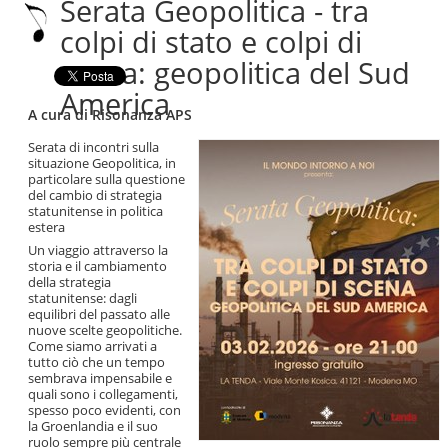
Serata Geopolitica - tra
|
Salta
colpi di stato e colpi di
alla
scena: geopolitica del Sud
navigazione
America
A cura di Risonanza APS
Serata di incontri sulla
situazione Geopolitica, in
particolare sulla questione
del cambio di strategia
s
tatunitense
in politica
estera
Un viaggio attraverso la
storia e il cambiamento
della strategia
statunitense: dagli
equilibri del passato alle
nuove scelte geopolitiche.
Come siamo arrivati a
tutto ciò che un tempo
sembrava impensabile e
quali sono i collegamenti,
spesso poco evidenti, con
la Groenlandia e il suo
ruolo sempre più centrale