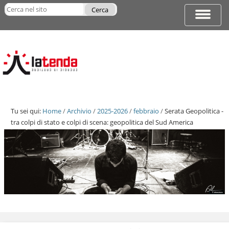
Salta
Cerca nel sito
ai
Espandi
Ricerca
contenuti.
barra
avanzata…
|
di
Salta
navigazi
alla
navigazione
Tu sei qui:
Home
/
Archivio
/
2025-2026
/
febbraio
/
Serata Geopolitica -
tra colpi di stato e colpi di scena: geopolitica del Sud America
Salta
ai
contenuti.