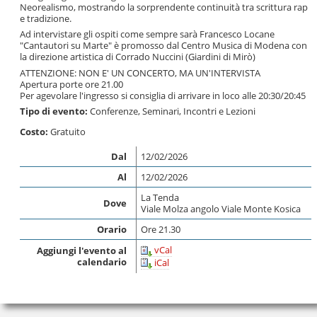
Neorealismo, mostrando la sorprendente continuità tra scrittura rap
e tradizione.
Ad intervistare gli ospiti come sempre sarà Francesco Locane
"Cantautori su Marte" è promosso dal Centro Musica di Modena con
la direzione artistica di Corrado Nuccini (Giardini di Mirò)
ATTENZIONE: NON E' UN CONCERTO, MA UN'INTERVISTA
Apertura porte ore 21.00
Per agevolare l'ingresso si consiglia di arrivare in loco alle 20:30/20:45
Tipo di evento:
Conferenze, Seminari, Incontri e Lezioni
Costo:
Gratuito
Dal
12/02/2026
Al
12/02/2026
La Tenda
Dove
Viale Molza angolo Viale Monte Kosica
Orario
Ore 21.30
vCal
Aggiungi l'evento al
calendario
iCal