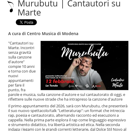
Murubutu | Cantautori su
|
Salta
Marte
alla
navigazione
A cura di Centro Musica di Modena
"Cantautori su
Marte. Incontri
senza gravità
sulla canzone
d'autore"
compie 10 anni
e torna con due
nuovi
appuntamenti
per fare il
punto, fra
parole e musica, sulla canzone d'autore e sul cantautorato di oggi, e
riflettere sulle nuove strade che ha intrapreso la canzone d'autore
Il primo appuntamento del 2026, sarà con Murubutu, che presenterà
il suo nuovo spettacolo/talk "Letteraturap": un format che intreccia
rap, poesia e cantautorato, alternando racconto ed esecuzioni a
cappella. Nella prima parte esplora il rap come linguaggio espressivo
e strumento didattico, tra libertà artistica ed etica. Nella seconda
indaga i legami con le grandi correnti letterarie, dal Dolce Stil Novo al