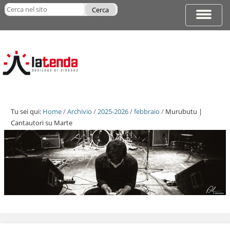
Salta
Cerca nel sito
ai
Espandi
Ricerca
contenuti.
barra
avanzata…
|
di
Salta
navigazi
alla
navigazione
Tu sei qui:
Home
/
Archivio
/
2025-2026
/
febbraio
/
Murubutu |
Cantautori su Marte
Salta
ai
contenuti.