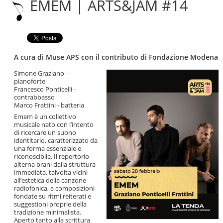
EMEM | ARTS&JAM #14
|
Salta
alla
navigazione
A cura di Muse APS con il contributo di Fondazione Modena
Simone Graziano -
pianoforte
Francesco Ponticelli -
contrabbasso
Marco Frattini - batteria
Emem è un collettivo
musicale nato con l’intento
di ricercare un suono
identitario, caratterizzato da
una forma essenziale e
riconoscibile. Il repertorio
alterna brani dalla struttura
immediata, talvolta vicini
all’estetica della canzone
radiofonica, a composizioni
fondate su ritmi reiterati e
suggestioni proprie della
tradizione minimalista.
Aperto tanto alla scrittura