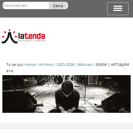
Salta
Cerca nel sito
ai
Espandi
Ricerca
contenuti.
barra
avanzata…
|
di
Salta
navigazi
alla
navigazione
Tu sei qui:
Home
/
Archivio
/
2025-2026
/
febbraio
/
EMEM | ARTS&JAM
#14
Salta
ai
contenuti.