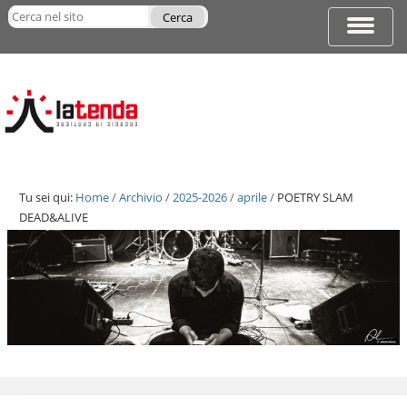
Salta
Cerca nel sito
ai
Espandi
Ricerca
contenuti.
barra
avanzata…
|
di
Salta
navigazi
alla
navigazione
Tu sei qui:
Home
/
Archivio
/
2025-2026
/
aprile
/
POETRY SLAM
DEAD&ALIVE
Salta
ai
contenuti.