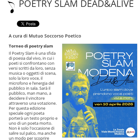
POETRY SLAM DEAD&ALIVE
|
Salta
alla
navigazione
A cura di Mutuo Soccorso Poetico
Torneo di poetry slam
Il Poetry Slam è una sfida
di poesia dal vivo, in cui i
poeti si confrontano con
versi scritti da loro, senza
musica o oggetti di scena,
solo la loro voce, il
microfono e l’energia del
pubblico in sala. Sarà il
pubblico, man mano, a
decidere il vincitore
attraverso una votazione.
Per questa edizione
speciale ogni poeta
porterà un testo proprio e
uno di un poeta morto.
Non è solo l'occasione di
salire sul palco, ma anche
un modo per scoprire