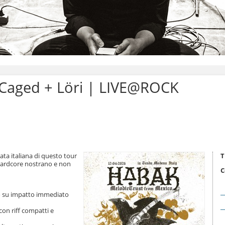
 Caged + Löri | LIVE@ROCK
ata italiana di questo tour
T
’hardcore nostrano e non
C
to su impatto immediato
con riff compatti e