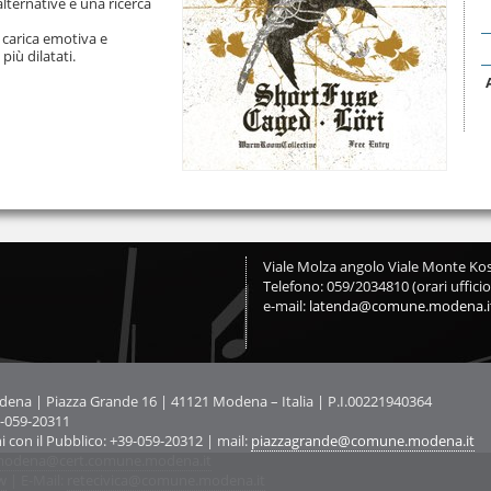
lternative e una ricerca
 carica emotiva e
iù dilatati.
Viale Molza angolo Viale Monte Kos
Telefono: 059/2034810 (orari ufficio
e-mail:
latenda@comune.modena.i
na | Piazza Grande 16 | 41121 Modena – Italia | P.I.00221940364
9-059-20311
ni con il Pubblico: +39-059-20312 | mail:
piazzagrande@comune.modena.it
odena@cert.comune.modena.it
w
| E-Mail:
retecivica@comune.modena.it