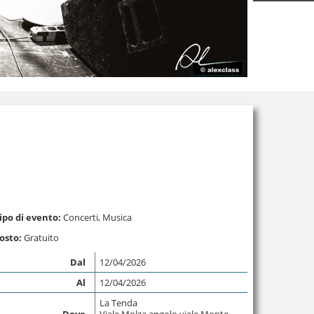
ipo di evento:
Concerti
,
Musica
osto:
Gratuito
Dal
12/04/2026
Al
12/04/2026
La Tenda
Dove
Viale Molza angolo viale Monte