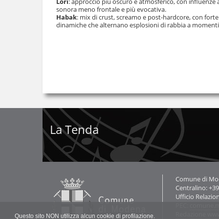
Löri
: approccio più oscuro e atmosferico, con influenze a
sonora meno frontale e più evocativa.
Habak
: mix di crust, screamo e post-hardcore, con forte
dinamiche che alternano esplosioni di rabbia a momenti p
La Tenda
Contatti
Comune di Mode
Centralino: +3
Ufficio Relazio
PEC:
comune.m
Redazione ww
Questo sito NON utilizza alcun cookie di profilazione.