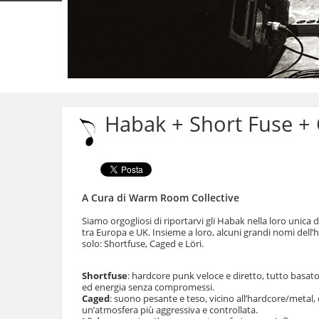
Salta
ai
contenuti.
Habak + Short Fuse +
|
Salta
alla
navigazione
A Cura di Warm Room Collective
Siamo orgogliosi di riportarvi gli Habak nella loro unica d
tra Europa e UK. Insieme a loro, alcuni grandi nomi dell
solo: Shortfuse, Caged e Löri.
Shortfuse
: hardcore punk veloce e diretto, tutto basa
ed energia senza compromessi.
Caged
: suono pesante e teso, vicino all’hardcore/metal, 
un’atmosfera più aggressiva e controllata.