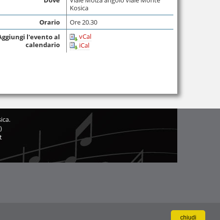
Kosica
Orario
Ore 20.30
vCal
Aggiungi l'evento al
calendario
iCal
ica.
)
t
chiudi