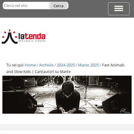
Salta
Cerca nel sito
ai
Espandi
Ricerca
contenuti.
barra
avanzata…
|
di
Salta
navigazi
alla
navigazione
Tu sei qui:
Home
/
Archivio
/
2024-2025
/
Marzo 2025
/
Fast Animals
and Slow Kids | Cantautori su Marte
Salta
ai
contenuti.