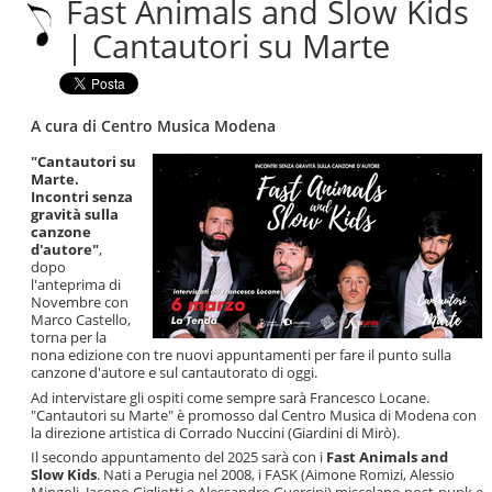
Fast Animals and Slow Kids
|
Salta
| Cantautori su Marte
alla
navigazione
A cura di Centro Musica Modena
"Cantautori su
Marte.
Incontri senza
gravità sulla
canzone
d'autore"
,
dopo
l'anteprima di
Novembre con
Marco Castello,
torna per la
nona edizione con tre nuovi appuntamenti per fare il punto sulla
canzone d'autore e sul cantautorato di oggi.
Ad intervistare gli ospiti come sempre sarà Francesco Locane.
"Cantautori su Marte" è promosso dal Centro Musica di Modena con
la direzione artistica di Corrado Nuccini (Giardini di Mirò).
Il secondo appuntamento del 2025 sarà con i
Fast Animals and
Slow Kids
. Nati a Perugia nel 2008, i FASK (Aimone Romizi, Alessio