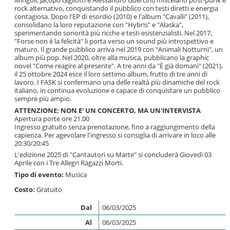
Mingoli, Jacopo Gigliotti e Alessandro Guercini) miscelano post-punk e
rock alternativo, conquistando il pubblico con testi diretti e energia
contagiosa. Dopo l'EP di esordio (2010) e l'album "Cavalli" (2011),
consolidano la loro reputazione con "Hybris" e "Alaska",
sperimentando sonorità più ricche e testi esistenzialisti. Nel 2017,
"Forse non è la felicità" li porta verso un sound più introspettivo e
maturo. Il grande pubblico arriva nel 2019 con "Animali Notturni", un
album più pop. Nel 2020, oltre alla musica, pubblicano la graphic
novel "Come reagire al presente". A tre anni da "È già domani" (2021),
il 25 ottobre 2024 esce il loro settimo album, frutto di tre anni di
lavoro. I FASK si confermano una delle realtà più dinamiche del rock
italiano, in continua evoluzione e capace di conquistare un pubblico
sempre più ampio.
ATTENZIONE: NON E' UN CONCERTO, MA UN'INTERVISTA
Apertura porte ore 21.00
Ingresso gratuito senza prenotazione, fino a raggiungimento della
capienza. Per agevolare l'ingresso si consiglia di arrivare in loco alle
20:30/20:45
L'edizione 2025 di "Cantautori su Marte" si concluderà Giovedì 03
Aprile con i Tre Allegri Ragazzi Morti.
Tipo di evento:
Musica
Costo:
Gratuito
Dal
06/03/2025
Al
06/03/2025