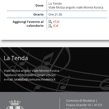
La Tenda
Dove
Viale Molza angolo viale Monte Kosica
Orario
Ore 21.30
vCal
Aggiungi l'evento al
calendario
iCal
La Tenda
Viale Molza angolo Viale Monte Kosica.
Telefono: 059/2034810 (orari ufficio)
e-mail:
latenda@comune.modena.it
Contatti
Comune di Modena |
Piazza Grande 16 | 41121