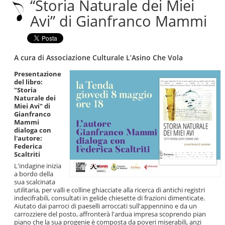
“Storia Naturale dei Miei
|
Salta
Avi” di Gianfranco Mammi
alla
navigazione
A cura di Associazione Culturale L’Asino Che Vola
Presentazione
del libro:
"Storia
Naturale dei
Miei Avi" di
Gianfranco
Mammi
dialoga con
l'autore:
Federica
Scaltriti
L'indagine inizia
a bordo della
sua scalcinata
utilitaria, per valli e colline ghiacciate alla ricerca di antichi registri
indecifrabili, consultati in gelide chiesette di frazioni dimenticate.
Aiutato dai parroci di paeselli arroccati sull'appennino e da un
carrozziere del posto, affronterà l'ardua impresa scoprendo pian
piano che la sua progenie è composta da poveri miserabili, anzi