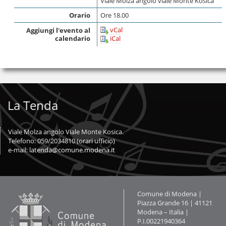
Viale Molza angolo viale Monte Kosica
Orario
Ore 18.00
vCal
Aggiungi l'evento al
calendario
iCal
La Tenda
Viale Molza angolo Viale Monte Kosica.
Telefono: 059/2034810 (orari ufficio)
e-mail:
latenda@comune.modena.it
Contatti
Comune di Modena |
Piazza Grande 16 | 41121
Modena – Italia |
P.I.00221940364