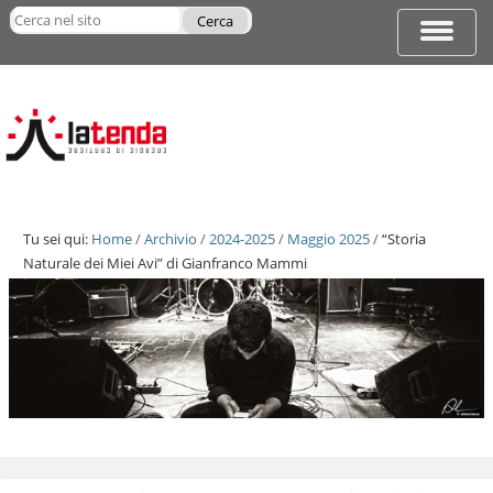
Salta
Cerca nel sito
ai
Espandi
Ricerca
contenuti.
barra
avanzata…
|
di
Salta
navigazi
alla
navigazione
Tu sei qui:
Home
/
Archivio
/
2024-2025
/
Maggio 2025
/
“Storia
Naturale dei Miei Avi” di Gianfranco Mammi
Salta
ai
contenuti.