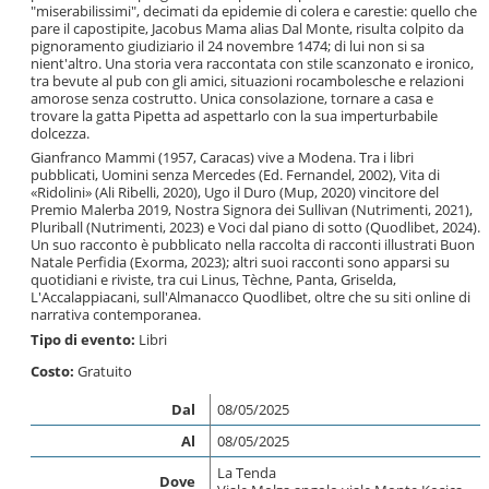
"miserabilissimi", decimati da epidemie di colera e carestie: quello che
pare il capostipite, Jacobus Mama alias Dal Monte, risulta colpito da
pignoramento giudiziario il 24 novembre 1474; di lui non si sa
nient'altro. Una storia vera raccontata con stile scanzonato e ironico,
tra bevute al pub con gli amici, situazioni rocambolesche e relazioni
amorose senza costrutto. Unica consolazione, tornare a casa e
trovare la gatta Pipetta ad aspettarlo con la sua imperturbabile
dolcezza.
Gianfranco Mammi (1957, Caracas) vive a Modena. Tra i libri
pubblicati, Uomini senza Mercedes (Ed. Fernandel, 2002), Vita di
«Ridolini» (Ali Ribelli, 2020), Ugo il Duro (Mup, 2020) vincitore del
Premio Malerba 2019, Nostra Signora dei Sullivan (Nutrimenti, 2021),
Pluriball (Nutrimenti, 2023) e Voci dal piano di sotto (Quodlibet, 2024).
Un suo racconto è pubblicato nella raccolta di racconti illustrati Buon
Natale Perfidia (Exorma, 2023); altri suoi racconti sono apparsi su
quotidiani e riviste, tra cui Linus, Tèchne, Panta, Griselda,
L'Accalappiacani, sull'Almanacco Quodlibet, oltre che su siti online di
narrativa contemporanea.
Tipo di evento:
Libri
Costo:
Gratuito
Dal
08/05/2025
Al
08/05/2025
La Tenda
Dove