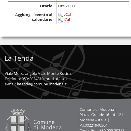
Orario
Ore 21.00
vCal
Aggiungi l'evento al
calendario
iCal
La Tenda
Viale Molza angolo Viale Monte Kosica.
Telefono: 059/2034810 (orari ufficio)
e-mail:
latenda@comune.modena.it
Contatti
Comune di Modena |
Piazza Grande 16 | 41121
Modena – Italia |
P.I.00221940364
Centralino: +39-059-20311