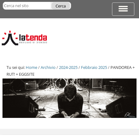
Salta
Cerca nel sito
ai
Espandi
Ricerca
contenuti.
barra
avanzata…
|
di
Salta
navigazi
alla
navigazione
Tu sei qui:
Home
/
Archivio
/
2024-2025
/
Febbraio 2025
/
PANDOREA +
RUT! + EGGSITE
Salta
ai
contenuti.