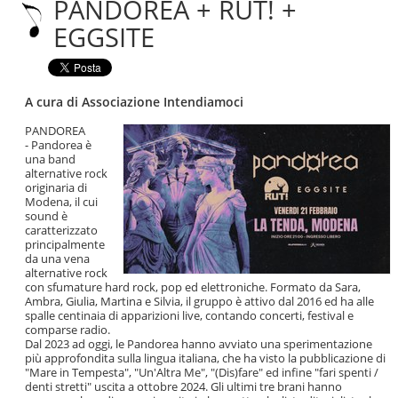
PANDOREA + RUT! +
|
Salta
EGGSITE
alla
navigazione
A cura di Associazione Intendiamoci
PANDOREA
- Pandorea è
una band
alternative rock
originaria di
Modena, il cui
sound è
caratterizzato
principalmente
da una vena
alternative rock
con sfumature hard rock, pop ed elettroniche. Formato da Sara,
Ambra, Giulia, Martina e Silvia, il gruppo è attivo dal 2016 ed ha alle
spalle centinaia di apparizioni live, contando concerti, festival e
comparse radio.
Dal 2023 ad oggi, le Pandorea hanno avviato una sperimentazione
più approfondita sulla lingua italiana, che ha visto la pubblicazione di
"Mare in Tempesta", "Un'Altra Me", "(Dis)fare" ed infine "fari spenti /
denti stretti" uscita a ottobre 2024. Gli ultimi tre brani hanno