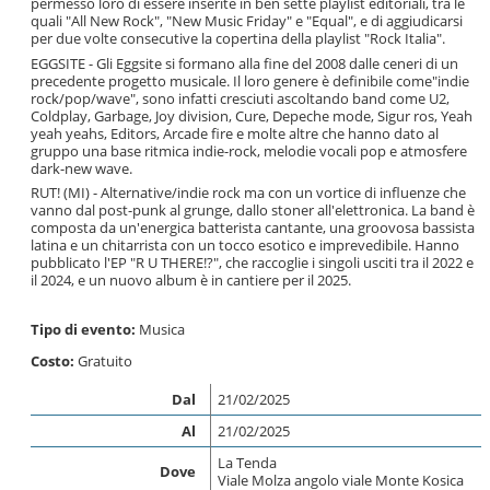
permesso loro di essere inserite in ben sette playlist editoriali, tra le
quali "All New Rock", "New Music Friday" e "Equal", e di aggiudicarsi
per due volte consecutive la copertina della playlist "Rock Italia".
EGGSITE - Gli Eggsite si formano alla fine del 2008 dalle ceneri di un
precedente progetto musicale. Il loro genere è definibile come"indie
rock/pop/wave", sono infatti cresciuti ascoltando band come U2,
Coldplay, Garbage, Joy division, Cure, Depeche mode, Sigur ros, Yeah
yeah yeahs, Editors, Arcade fire e molte altre che hanno dato al
gruppo una base ritmica indie-rock, melodie vocali pop e atmosfere
dark-new wave.
RUT! (MI) - Alternative/indie rock ma con un vortice di influenze che
vanno dal post-punk al grunge, dallo stoner all'elettronica. La band è
composta da un'energica batterista cantante, una groovosa bassista
latina e un chitarrista con un tocco esotico e imprevedibile. Hanno
pubblicato l'EP "R U THERE!?", che raccoglie i singoli usciti tra il 2022 e
il 2024, e un nuovo album è in cantiere per il 2025.
Tipo di evento:
Musica
Costo:
Gratuito
Dal
21/02/2025
Al
21/02/2025
La Tenda
Dove
Viale Molza angolo viale Monte Kosica