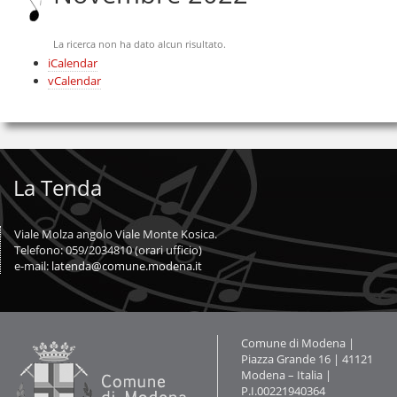
Salta
alla
navigazione
La ricerca non ha dato alcun risultato.
Azioni
iCalendar
sul
vCalendar
documento
La Tenda
Viale Molza angolo Viale Monte Kosica.
Telefono: 059/2034810 (orari ufficio)
e-mail:
latenda@comune.modena.it
Contatti
Comune di Modena |
Piazza Grande 16 | 41121
Modena – Italia |
P.I.00221940364