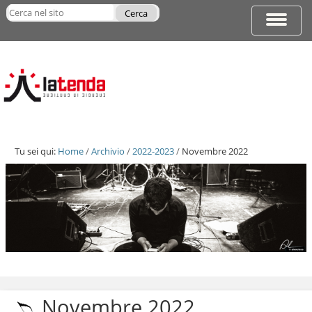
Salta
Cerca nel sito
ai
Espandi
Ricerca
contenuti.
barra
avanzata…
|
di
Salta
navigazi
alla
navigazione
Tu sei qui:
Home
/
Archivio
/
2022-2023
/
Novembre 2022
Salta
ai
contenuti.
Novembre 2022
|