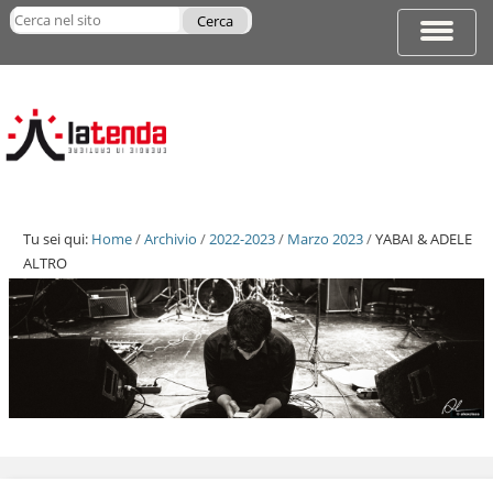
Salta
Cerca nel sito
ai
Espandi
Ricerca
contenuti.
barra
avanzata…
|
di
Salta
navigazi
alla
navigazione
Tu sei qui:
Home
/
Archivio
/
2022-2023
/
Marzo 2023
/
YABAI & ADELE
ALTRO
Salta
ai
contenuti.