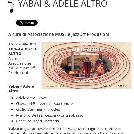
YABAI & ADELE ALTRO
|
Salta
alla
navigazione
A cura di Associazione MUSE e JazzOff Produzioni
ARTS & JAM #11
YABAI & ADELE
ALTRO
A cura di
Associazione
MUSE e JazzOff
Produzioni
--
Yabai + Adele
Altro
Adele Altro - voce
Giovanni Benvenuti - sax tenore
Giulio Stermieri - Rhodes
Martino De Franceschi - contrabbasso
Federico Negri - batteria
Yabai
in giapponese è il pruno selvatico, immagine ricorrente in
molte culture orientali per la sua fioritura precoce, che anticipa la