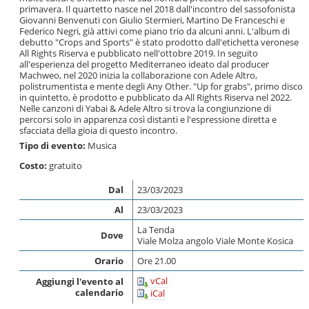
primavera. Il quartetto nasce nel 2018 dall'incontro del sassofonista
Giovanni Benvenuti con Giulio Stermieri, Martino De Franceschi e
Federico Negri, già attivi come piano trio da alcuni anni. L'album di
debutto "Crops and Sports" è stato prodotto dall'etichetta veronese
All Rights Riserva e pubblicato nell'ottobre 2019. In seguito
all'esperienza del progetto Mediterraneo ideato dal producer
Machweo, nel 2020 inizia la collaborazione con Adele Altro,
polistrumentista e mente degli Any Other. "Up for grabs", primo disco
in quintetto, è prodotto e pubblicato da All Rights Riserva nel 2022.
Nelle canzoni di Yabai & Adele Altro si trova la congiunzione di
percorsi solo in apparenza così distanti e l'espressione diretta e
sfacciata della gioia di questo incontro.
Tipo di evento:
Musica
Costo:
gratuito
Dal
23/03/2023
Al
23/03/2023
La Tenda
Dove
Viale Molza angolo Viale Monte Kosica
Orario
Ore 21.00
vCal
Aggiungi l'evento al
calendario
iCal