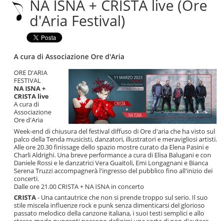
NA ISNA + CRISTA live (Ore
|
Salta
d'Aria Festival)
alla
navigazione
A cura di Associazione Ore d'Aria
ORE D'ARIA
FESTIVAL
NA ISNA +
CRISTA live
A cura di
Associazione
Ore d'Aria
Week-end di chiusura del festival diffuso di Ore d'aria che ha visto sul
palco della Tenda musicisti, danzatori, illustratori e meravigliosi artisti.
Alle ore 20.30 finissage dello spazio mostre curato da Elena Pasini e
Charli Aldrighi. Una breve performance a cura di Elisa Balugani e con
Daniele Rossi e le danzatrici Vera Guaitoli, Emi Longagnani e Bianca
Serena Truzzi accompagnerà l'ingresso del pubblico fino all'inizio dei
concerti.
Dalle ore 21.00 CRISTA + NA ISNA in concerto
CRISTA
- Una cantautrice che non si prende troppo sul serio. Il suo
stile miscela influenze rock e punk senza dimenticarsi del glorioso
passato melodico della canzone italiana, i suoi testi semplici e allo