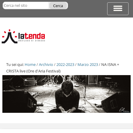
Salta
Cerca nel sito
ai
Espandi
Ricerca
contenuti.
barra
avanzata…
|
di
Salta
navigazi
alla
navigazione
Tu sei qui:
Home
/
Archivio
/
2022-2023
/
Marzo 2023
/
NA ISNA +
CRISTA live (Ore d'Aria Festival)
Salta
ai
contenuti.