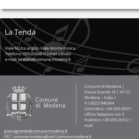
La Tenda
Viale Molza angolo Viale Monte Kosica.
Telefono: 059/2034810 (orari ufficio)
e-mail:
latenda@comune.modena.it
Contatti
Comune di Modena |
Piazza Grande 16 | 41121
Modena – Italia |
P.I.00221940364
Centralino: +39-059-20311
Ufficio Relazioni con il
Pubblico: +39-059-20312 |
mail:
piazzagrande@comune.modena.it
PEC:
comune.modena@cert.comune.modena.it