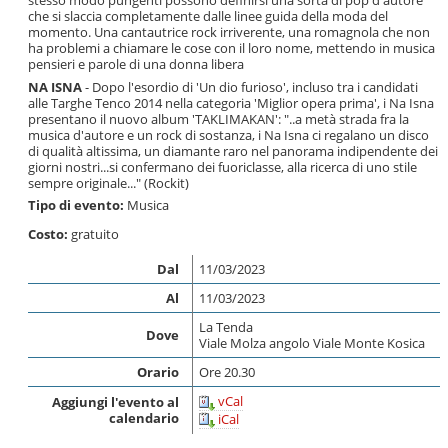
stesso modo pungenti possono definirsi una sorta di pop d'autore
che si slaccia completamente dalle linee guida della moda del
momento. Una cantautrice rock irriverente, una romagnola che non
ha problemi a chiamare le cose con il loro nome, mettendo in musica
pensieri e parole di una donna libera
NA ISNA
- Dopo l'esordio di 'Un dio furioso', incluso tra i candidati
alle Targhe Tenco 2014 nella categoria 'Miglior opera prima', i Na Isna
presentano il nuovo album 'TAKLIMAKAN': "..a metà strada fra la
musica d'autore e un rock di sostanza, i Na Isna ci regalano un disco
di qualità altissima, un diamante raro nel panorama indipendente dei
giorni nostri...si confermano dei fuoriclasse, alla ricerca di uno stile
sempre originale..." (Rockit)
Tipo di evento:
Musica
Costo:
gratuito
Dal
11/03/2023
Al
11/03/2023
La Tenda
Dove
Viale Molza angolo Viale Monte Kosica
Orario
Ore 20.30
vCal
Aggiungi l'evento al
calendario
iCal