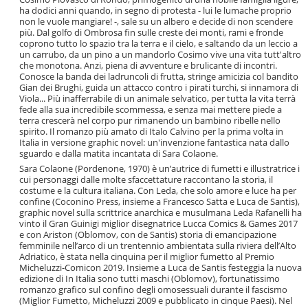
ha dodici anni quando, in segno di protesta - lui le lumache proprio
non le vuole mangiare! -, sale su un albero e decide di non scendere
più. Dal golfo di Ombrosa fin sulle creste dei monti, rami e fronde
coprono tutto lo spazio tra la terra e il cielo, e saltando da un leccio a
un carrubo, da un pino a un mandorlo Cosimo vive una vita tutt'altro
che monotona. Anzi, piena di avventure e brulicante di incontri.
Conosce la banda dei ladruncoli di frutta, stringe amicizia col bandito
Gian dei Brughi, guida un attacco contro i pirati turchi, si innamora di
Viola... Più inafferrabile di un animale selvatico, per tutta la vita terrà
fede alla sua incredibile scommessa, e senza mai mettere piede a
terra crescerà nel corpo pur rimanendo un bambino ribelle nello
spirito. Il romanzo più amato di Italo Calvino per la prima volta in
Italia in versione graphic novel: un'invenzione fantastica nata dallo
sguardo e dalla matita incantata di Sara Colaone.
Sara Colaone (Pordenone, 1970) è un’autrice di fumetti e illustratrice i
cui personaggi dalle molte sfaccettature raccontano la storia, il
costume e la cultura italiana. Con Leda, che solo amore e luce ha per
confine (Coconino Press, insieme a Francesco Satta e Luca de Santis),
graphic novel sulla scrittrice anarchica e musulmana Leda Rafanelli ha
vinto il Gran Guinigi miglior disegnatrice Lucca Comics & Games 2017
e con Ariston (Oblomov, con de Santis) storia di emancipazione
femminile nell’arco di un trentennio ambientata sulla riviera dell’Alto
Adriatico, è stata nella cinquina per il miglior fumetto al Premio
Micheluzzi-Comicon 2019. Insieme a Luca de Santis festeggia la nuova
edizione di In Italia sono tutti maschi (Oblomov), fortunatissimo
romanzo grafico sul confino degli omosessuali durante il fascismo
(Miglior Fumetto, Micheluzzi 2009 e pubblicato in cinque Paesi). Nel