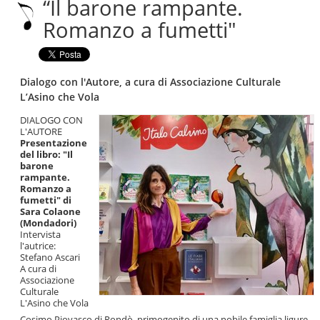
“Il barone rampante.
|
Salta
Romanzo a fumetti"
alla
navigazione
Dialogo con l'Autore, a cura di Associazione Culturale
L’Asino che Vola
DIALOGO CON
L'AUTORE
Presentazione
del libro: "Il
barone
rampante.
Romanzo a
fumetti" di
Sara Colaone
(Mondadori)
Intervista
l'autrice:
Stefano Ascari
A cura di
Associazione
Culturale
L'Asino che Vola
Cosimo Piovasco di Rondò, primogenito di una nobile famiglia ligure,