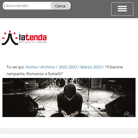
Salta
Cerca nel sito
ai
Espandi
Ricerca
contenuti.
barra
avanzata…
|
di
Salta
navigazi
alla
navigazione
Tu sei qui:
Home
/
Archivio
/
2022-2023
/
Marzo 2023
/
“Il barone
rampante. Romanzo a fumetti"
Salta
ai
contenuti.