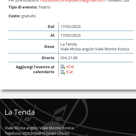
Per prenotazioni:
mutuosoccorsopoetico@gmail.com
- 3398867528
Tipo di evento:
Teatro
Costo:
gratuito
Dal
17/02/2023
Al
17/02/2023
La Tenda
Dove
Viale Molza angolo Viale Monte Kosica
Orario
Ore 21.00
vCal
Aggiungi l'evento al
calendario
iCal
La Tenda
Viale Molza angolo Viale Monte Kosica.
Telefono: 059/2034810 (orari ufficio)