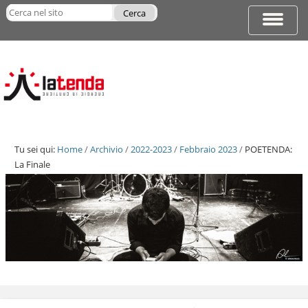
Salta
Cerca nel sito
ai
Espandi
Ricerca
contenuti.
barra
avanzata…
|
di
Salta
navigazi
alla
navigazione
Tu sei qui:
Home
/
Archivio
/
2022-2023
/
Febbraio 2023
/
POETENDA:
La Finale
Salta
ai
contenuti.