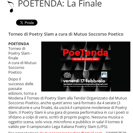
POETENDA: La Finale
|
Salta
alla
navigazione
Torneo di Poetry Slam a cura di Mutuo Soccorso Poetico
POETENDA
Torneo di
Poetry Slam -
finale
A cura di Mutuo
Soccorso
Poetico
Dopo il
successo delle
passate
edizioni, torna a
Modena il Torneo di Poetry Slam alla Tenda! Organizzato dal Mutuo
Soccorso Poetico, anche quest'anno sarà formato da 4 serate (3
eliminatorie e una finale), da uscirà il campione modenese di Poetry
Slam. Il Poetry Slam è una gara di poesia performativa in cui i poeti si
sfidano a colpi di versi, scritti di proprio pugno. Nessuna musica o
oggetto scena, solo voce, microfono e pubblico in sala! Il torneo è
valido per il campionato Lega Italiana Poetry Slam (LIPS).