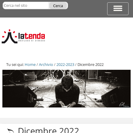
Salta
Cerca nel sito
ai
Espandi
Ricerca
contenuti.
barra
avanzata…
|
di
Salta
navigazi
alla
navigazione
Tu sei qui:
Home
/
Archivio
/
2022-2023
/
Dicembre 2022
Salta
ai
contenuti.
Dicembre 2022
|