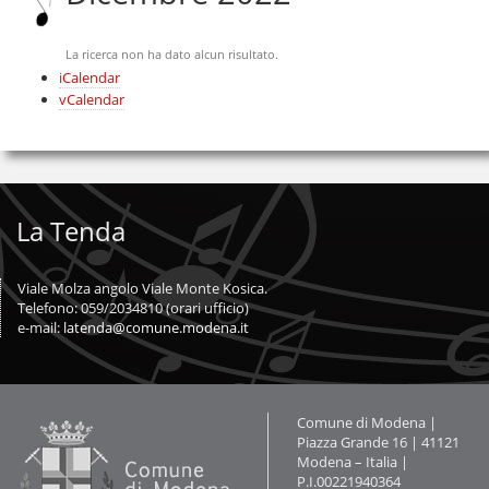
Salta
alla
navigazione
La ricerca non ha dato alcun risultato.
Azioni
iCalendar
sul
vCalendar
documento
La Tenda
Viale Molza angolo Viale Monte Kosica.
Telefono: 059/2034810 (orari ufficio)
e-mail:
latenda@comune.modena.it
Contatti
Comune di Modena |
Piazza Grande 16 | 41121
Modena – Italia |
P.I.00221940364