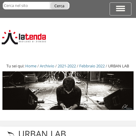
Salta
Cerca nel sito
ai
Espandi
Ricerca
contenuti.
barra
avanzata…
|
di
Salta
navigazi
alla
navigazione
Tu sei qui:
Home
/
Archivio
/
2021-2022
/
Febbraio 2022
/
URBAN LAB
Salta
ai
contenuti.
URBAN LAB
|