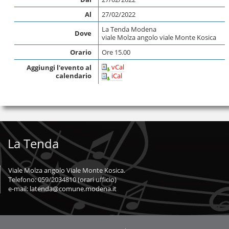
Al
27/02/2022
La Tenda Modena
Dove
viale Molza angolo viale Monte Kosica
Orario
Ore 15.00
vCal
Aggiungi l'evento al
calendario
iCal
La Tenda
Viale Molza angolo Viale Monte Kosica.
Telefono: 059/2034810 (orari ufficio)
e-mail:
latenda@comune.modena.it