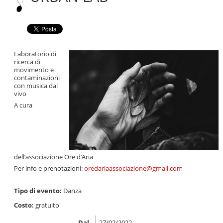
Salta
alla
navigazione
Laboratorio di
ricerca di
movimento e
contaminazioni
con musica dal
vivo
A cura
dell’associazione Ore d’Aria
Per info e prenotazioni:
oredariaassociazione@gmail.com
Tipo di evento:
Danza
Costo:
gratuito
Dal
27/02/2022