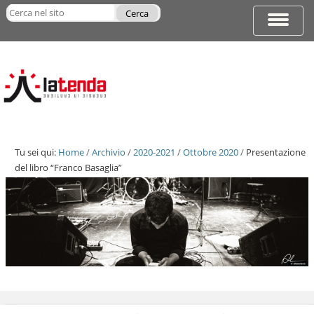
Salta
Cerca nel sito
ai
Espandi
Ricerca
contenuti.
barra
avanzata…
|
di
Salta
navigazi
alla
navigazione
Tu sei qui:
Home
/
Archivio
/
2020-2021
/
Ottobre 2020
/
Presentazione
del libro “Franco Basaglia”
Salta
ai
contenuti.