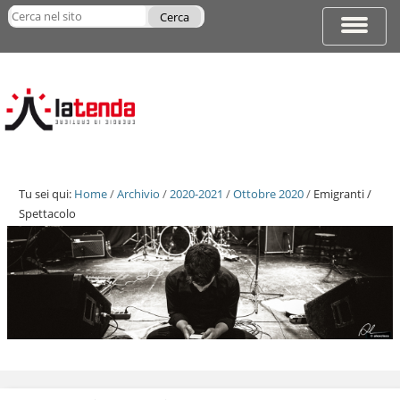
Salta
Cerca nel sito
ai
Espandi
Ricerca
contenuti.
barra
avanzata…
|
di
Salta
navigazi
alla
navigazione
Tu sei qui:
Home
/
Archivio
/
2020-2021
/
Ottobre 2020
/
Emigranti /
Spettacolo
Salta
ai
contenuti.