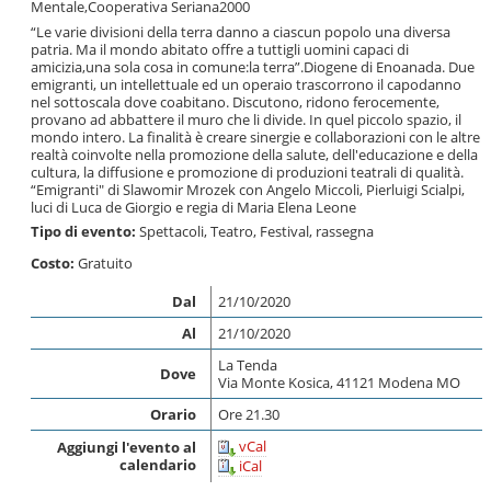
Mentale,Cooperativa Seriana2000
“Le varie divisioni della terra danno a ciascun popolo una diversa
patria. Ma il mondo abitato offre a tuttigli uomini capaci di
amicizia,una sola cosa in comune:la terra”.Diogene di Enoanada. Due
emigranti, un intellettuale ed un operaio trascorrono il capodanno
nel sottoscala dove coabitano. Discutono, ridono ferocemente,
provano ad abbattere il muro che li divide. In quel piccolo spazio, il
mondo intero. La finalità è creare sinergie e collaborazioni con le altre
realtà coinvolte nella promozione della salute, dell'educazione e della
cultura, la diffusione e promozione di produzioni teatrali di qualità.
“Emigranti" di Slawomir Mrozek con Angelo Miccoli, Pierluigi Scialpi,
luci di Luca de Giorgio e regia di Maria Elena Leone
Tipo di evento:
Spettacoli
,
Teatro
,
Festival, rassegna
Costo:
Gratuito
Dal
21/10/2020
Al
21/10/2020
La Tenda
Dove
Via Monte Kosica, 41121 Modena MO
Orario
Ore 21.30
vCal
Aggiungi l'evento al
calendario
iCal