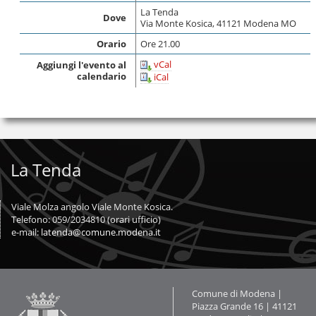
La Tenda
Dove
Via Monte Kosica, 41121 Modena MO
Orario
Ore 21.00
vCal
Aggiungi l'evento al
calendario
iCal
La Tenda
Viale Molza angolo Viale Monte Kosica.
Telefono: 059/2034810 (orari ufficio)
e-mail:
latenda@comune.modena.it
Contatti
Comune di Modena |
Piazza Grande 16 | 41121