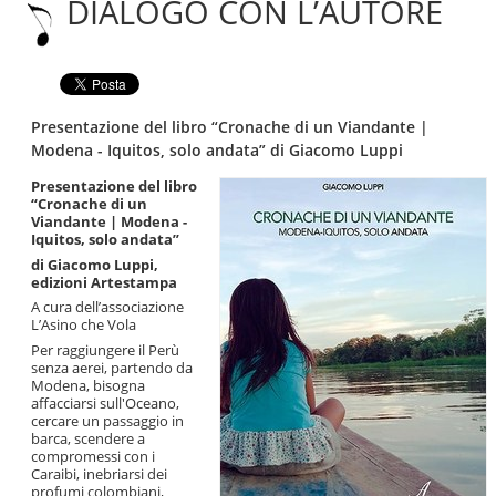
DIALOGO CON L’AUTORE
|
Salta
alla
navigazione
Presentazione del libro “Cronache di un Viandante |
Modena - Iquitos, solo andata” di Giacomo Luppi
Presentazione del libro
“Cronache di un
Viandante | Modena -
Iquitos, solo andata”
di Giacomo Luppi,
edizioni Artestampa
A cura dell’associazione
L’Asino che Vola
Per raggiungere il Perù
senza aerei, partendo da
Modena, bisogna
affacciarsi sull'Oceano,
cercare un passaggio in
barca, scendere a
compromessi con i
Caraibi, inebriarsi dei
profumi colombiani,