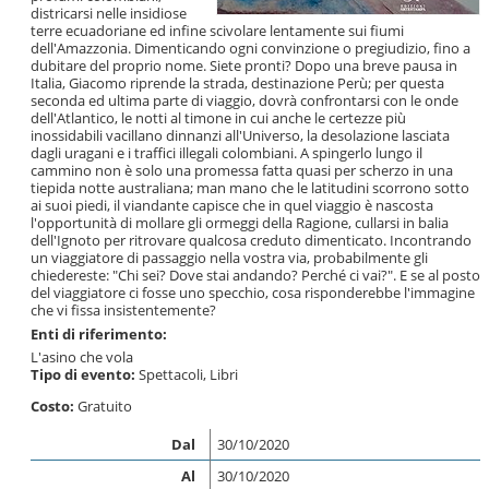
districarsi nelle insidiose
terre ecuadoriane ed infine scivolare lentamente sui fiumi
dell'Amazzonia. Dimenticando ogni convinzione o pregiudizio, fino a
dubitare del proprio nome. Siete pronti? Dopo una breve pausa in
Italia, Giacomo riprende la strada, destinazione Perù; per questa
seconda ed ultima parte di viaggio, dovrà confrontarsi con le onde
dell'Atlantico, le notti al timone in cui anche le certezze più
inossidabili vacillano dinnanzi all'Universo, la desolazione lasciata
dagli uragani e i traffici illegali colombiani. A spingerlo lungo il
cammino non è solo una promessa fatta quasi per scherzo in una
tiepida notte australiana; man mano che le latitudini scorrono sotto
ai suoi piedi, il viandante capisce che in quel viaggio è nascosta
l'opportunità di mollare gli ormeggi della Ragione, cullarsi in balia
dell'Ignoto per ritrovare qualcosa creduto dimenticato. Incontrando
un viaggiatore di passaggio nella vostra via, probabilmente gli
chiedereste: "Chi sei? Dove stai andando? Perché ci vai?". E se al posto
del viaggiatore ci fosse uno specchio, cosa risponderebbe l'immagine
che vi fissa insistentemente?
Enti di riferimento:
L'asino che vola
Tipo di evento:
Spettacoli
,
Libri
Costo:
Gratuito
Dal
30/10/2020
Al
30/10/2020