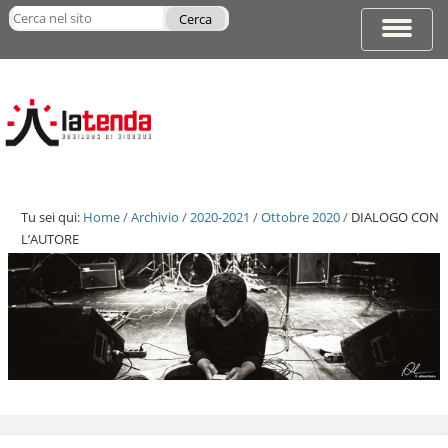
Salta
Cerca nel sito
ai
Espandi
Ricerca
contenuti.
barra
avanzata…
|
di
Salta
navigazi
alla
navigazione
Tu sei qui:
Home
/
Archivio
/
2020-2021
/
Ottobre 2020
/
DIALOGO CON
L’AUTORE
Salta
ai
contenuti.