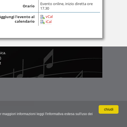
Evento online, inizio diretta ore
Orario
17.30
vCal
Aggiungi l'evento al
calendario
iCal
ica.
)
t
chiudi
r maggiori informazioni leggi l'informativa estesa sull'uso dei
.