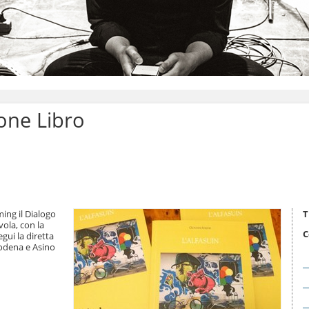
ione Libro
ing il Dialogo
T
vola, con la
C
gui la diretta
Modena e Asino