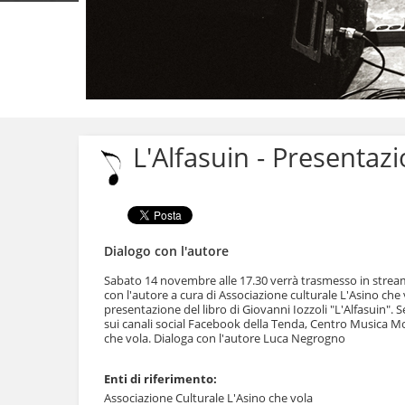
Salta
ai
contenuti.
L'Alfasuin - Presentaz
|
Salta
alla
navigazione
Dialogo con l'autore
Sabato 14 novembre alle 17.30 verrà trasmesso in stream
con l'autore a cura di Associazione culturale L'Asino che 
presentazione del libro di Giovanni Iozzoli "L'Alfasuin". Se
sui canali social Facebook della Tenda, Centro Musica 
che vola. Dialoga con l'autore Luca Negrogno
Enti di riferimento:
Associazione Culturale L'Asino che vola