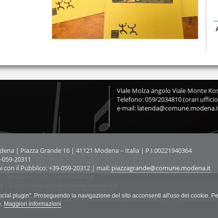
Viale Molza angolo Viale Monte Kos
Telefono: 059/2034810 (orari ufficio
e-mail:
latenda@comune.modena.i
na | Piazza Grande 16 | 41121 Modena – Italia | P.I.00221940364
9-059-20311
ni con il Pubblico: +39-059-20312 | mail:
piazzagrande@comune.modena.it
odena@cert.comune.modena.it
w
| E-Mail:
retecivica@comune.modena.it
"social plugin". Proseguendo la navigazione del sito acconsenti all'uso dei cookie. Pe
ato testato e ottimizzato per Firefox, Chrome, Safari, Explorer (Ver. 9 e successive)
e.
Maggiori informazioni