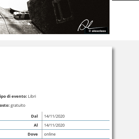
ipo di evento:
Libri
osto:
gratuito
Dal
14/11/2020
Al
14/11/2020
Dove
online