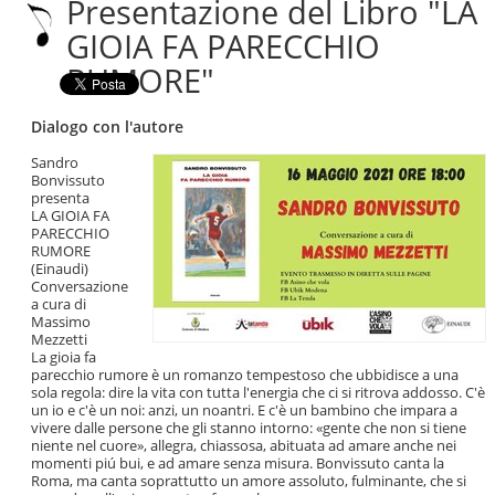
Presentazione del Libro "LA
|
Salta
GIOIA FA PARECCHIO
alla
RUMORE"
navigazione
Dialogo con l'autore
Sandro
Bonvissuto
presenta
LA GIOIA FA
PARECCHIO
RUMORE
(Einaudi)
Conversazione
a cura di
Massimo
Mezzetti
La gioia fa
parecchio rumore è un romanzo tempestoso che ubbidisce a una
sola regola: dire la vita con tutta l'energia che ci si ritrova addosso. C'è
un io e c'è un noi: anzi, un noantri. E c'è un bambino che impara a
vivere dalle persone che gli stanno intorno: «gente che non si tiene
niente nel cuore», allegra, chiassosa, abituata ad amare anche nei
momenti piú bui, e ad amare senza misura. Bonvissuto canta la
Roma, ma canta soprattutto un amore assoluto, fulminante, che si