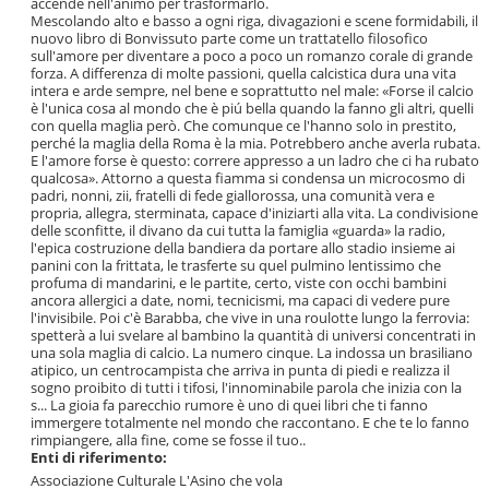
accende nell'animo per trasformarlo.
Mescolando alto e basso a ogni riga, divagazioni e scene formidabili, il
nuovo libro di Bonvissuto parte come un trattatello filosofico
sull'amore per diventare a poco a poco un romanzo corale di grande
forza. A differenza di molte passioni, quella calcistica dura una vita
intera e arde sempre, nel bene e soprattutto nel male: «Forse il calcio
è l'unica cosa al mondo che è piú bella quando la fanno gli altri, quelli
con quella maglia però. Che comunque ce l'hanno solo in prestito,
perché la maglia della Roma è la mia. Potrebbero anche averla rubata.
E l'amore forse è questo: correre appresso a un ladro che ci ha rubato
qualcosa». Attorno a questa fiamma si condensa un microcosmo di
padri, nonni, zii, fratelli di fede giallorossa, una comunità vera e
propria, allegra, sterminata, capace d'iniziarti alla vita. La condivisione
delle sconfitte, il divano da cui tutta la famiglia «guarda» la radio,
l'epica costruzione della bandiera da portare allo stadio insieme ai
panini con la frittata, le trasferte su quel pulmino lentissimo che
profuma di mandarini, e le partite, certo, viste con occhi bambini
ancora allergici a date, nomi, tecnicismi, ma capaci di vedere pure
l'invisibile. Poi c'è Barabba, che vive in una roulotte lungo la ferrovia:
spetterà a lui svelare al bambino la quantità di universi concentrati in
una sola maglia di calcio. La numero cinque. La indossa un brasiliano
atipico, un centrocampista che arriva in punta di piedi e realizza il
sogno proibito di tutti i tifosi, l'innominabile parola che inizia con la
s... La gioia fa parecchio rumore è uno di quei libri che ti fanno
immergere totalmente nel mondo che raccontano. E che te lo fanno
rimpiangere, alla fine, come se fosse il tuo..
Enti di riferimento:
Associazione Culturale L'Asino che vola