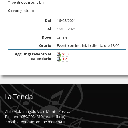
Tipo di evento:
Libri
Costo:
gratuito
Dal
16/05/2021
Al
16/05/2021
Dove
online
Orario
Evento online, inizio diretta ore 18.00
vCal
Aggiungi l'evento al
calendario
iCal
La Tenda
Viale Molza angolo Viale Monte Kosica.
Telefono: 059/2034810 (orari ufficio)
e-mail:
latenda@comune.modena.it