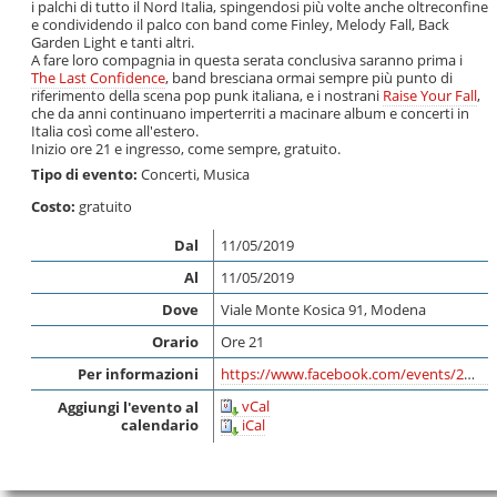
i palchi di tutto il Nord Italia, spingendosi più volte anche oltreconfine
e condividendo il palco con band come Finley, Melody Fall, Back
Garden Light e tanti altri.
A fare loro compagnia in questa serata conclusiva saranno prima i
The Last Confidence
, band bresciana ormai sempre più punto di
riferimento della scena pop punk italiana, e i nostrani
Raise Your Fall
,
che da anni continuano imperterriti a macinare album e concerti in
Italia così come all'estero.
Inizio ore 21 e ingresso, come sempre, gratuito.
Tipo di evento:
Concerti
,
Musica
Costo:
gratuito
Dal
11/05/2019
Al
11/05/2019
Dove
Viale Monte Kosica 91, Modena
Orario
Ore 21
Per informazioni
https://www.facebook.com/events/2327734064137017/
vCal
Aggiungi l'evento al
calendario
iCal