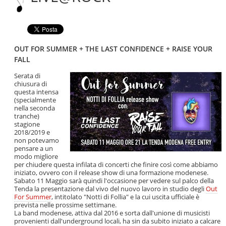
Salta
alla
navigazione
OUT FOR SUMMER + THE LAST CONFIDENCE + RAISE YOUR
FALL
Serata di
chiusura di
questa intensa
(specialmente
nella seconda
tranche)
stagione
2018/2019 e
non potevamo
pensare a un
modo migliore
per chiudere questa infilata di concerti che finire così come abbiamo
iniziato, ovvero con il release show di una formazione modenese.
Sabato 11 Maggio sarà quindi l'occasione per vedere sul palco della
Tenda la presentazione dal vivo del nuovo lavoro in studio degli
Out
For Summer
, intitolato "Notti di Follia" e la cui uscita ufficiale è
prevista nelle prossime settimane.
La band modenese, attiva dal 2016 e sorta dall'unione di musicisti
provenienti dall'underground locali, ha sin da subito iniziato a calcare