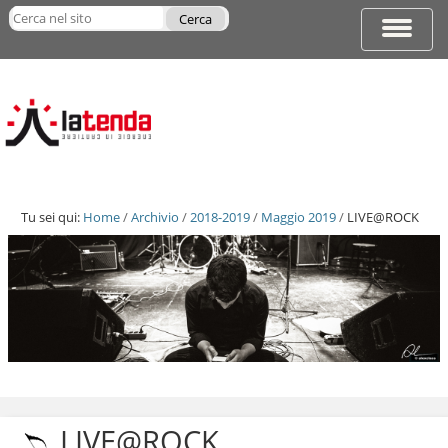
Salta
Cerca nel sito
ai
Espandi
Ricerca
contenuti.
barra
avanzata…
|
di
Salta
navigazi
alla
navigazione
Tu sei qui:
Home
/
Archivio
/
2018-2019
/
Maggio 2019
/
LIVE@ROCK
Salta
ai
contenuti.
LIVE@ROCK
|