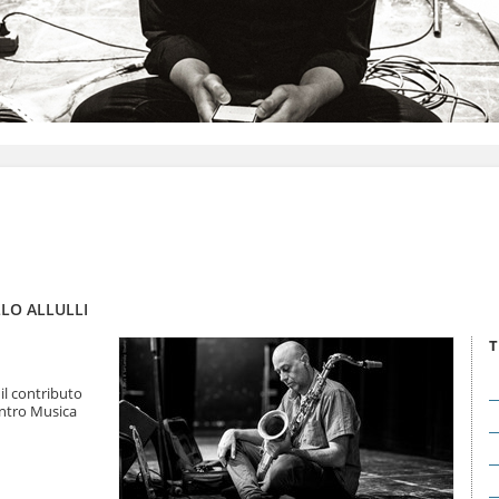
LLO ALLULLI
T
il contributo
entro Musica