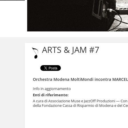
Salta
ai
contenuti.
ARTS & JAM #7
|
Salta
alla
navigazione
Orchestra Modena MoltiMondi incontra MARCE
Info in aggiornamento
Enti di riferimento:
A cura di Associazione Muse e JazzOff Produzioni
—
Con 
della Fondazione Cassa di Risparmio di Modena e del C