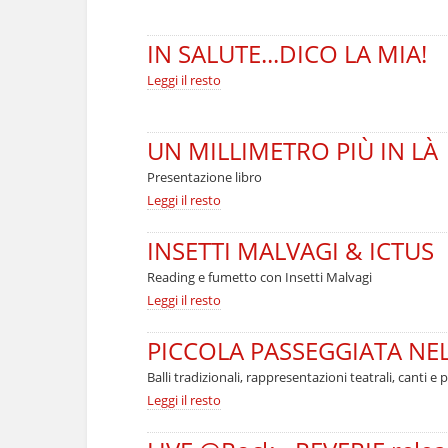
Salute
Mentale
-
IN SALUTE...DICO LA MIA!
IN
Leggi il resto
SALUTE...DICO
LA
MIA!
-
UN MILLIMETRO PIÙ IN LÀ
Presentazione libro
UN
Leggi il resto
MILLIMETRO
PIÙ
INSETTI MALVAGI & ICTUS
IN
LÀ
Reading e fumetto con Insetti Malvagi
-
INSETTI
Leggi il resto
MALVAGI
&
PICCOLA PASSEGGIATA NEL
ICTUS
-
Balli tradizionali, rappresentazioni teatrali, canti e 
PICCOLA
Leggi il resto
PASSEGGIATA
NEL
CUORE