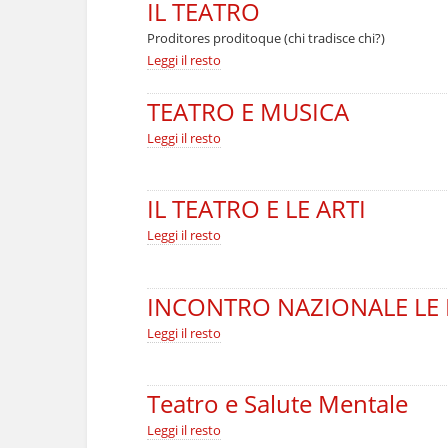
IL TEATRO
Proditores proditoque (chi tradisce chi?)
IL
Leggi il resto
TEATRO
-
TEATRO E MUSICA
TEATRO
Leggi il resto
E
MUSICA
-
IL TEATRO E LE ARTI
IL
Leggi il resto
TEATRO
E
LE
ARTI
INCONTRO NAZIONALE LE 
-
INCONTRO
Leggi il resto
NAZIONALE
LE
PAROLE
RITROVATE
Teatro e Salute Mentale
-
Teatro
Leggi il resto
e