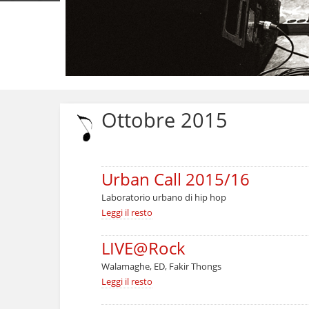
Salta
ai
contenuti.
Ottobre 2015
|
Salta
alla
navigazione
Urban Call 2015/16
Laboratorio urbano di hip hop
Urban
Leggi il resto
Call
2015/16
LIVE@Rock
-
Walamaghe, ED, Fakir Thongs
LIVE@Rock
Leggi il resto
-