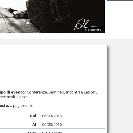
ipo di evento:
Conferenze, Seminari, Incontri e Lezioni
,
pettacoli
,
Danza
osto:
a pagamento
Dal
06/03/2016
Al
06/03/2016
Dove
Viale Molza