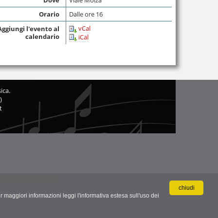
Orario
Dalle ore 16
vCal
Aggiungi l'evento al
calendario
iCal
ica.
)
t
chiudi
r maggiori informazioni leggi l'informativa estesa sull'uso dei
.