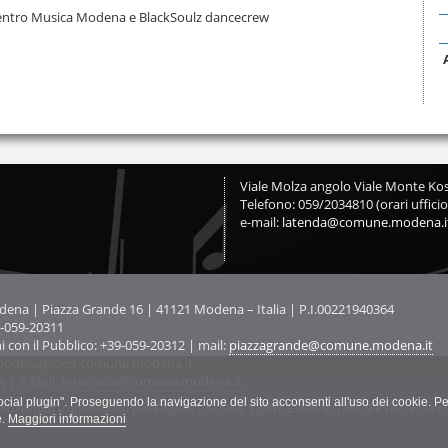
Centro Musica Modena e BlackSoulz dancecrew
Viale Molza angolo Viale Monte Kos
Telefono: 059/2034810 (orari ufficio
e-mail:
latenda@comune.modena.i
na | Piazza Grande 16 | 41121 Modena – Italia | P.I.00221940364
9-059-20311
ni con il Pubblico: +39-059-20312 | mail:
piazzagrande@comune.modena.it
odena@cert.comune.modena.it
w
| E-Mail:
retecivica@comune.modena.it
"social plugin". Proseguendo la navigazione del sito acconsenti all'uso dei cookie. Pe
ato testato e ottimizzato per Firefox, Chrome, Safari, Explorer (Ver. 9 e successive)
e.
Maggiori informazioni