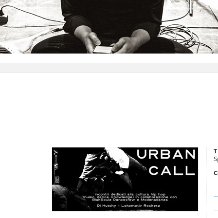
T
S
C