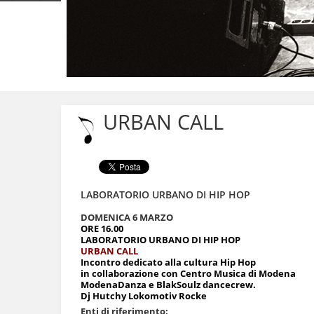
Salta
ai
contenuti.
URBAN CALL
|
Salta
alla
navigazione
LABORATORIO URBANO DI HIP HOP
DOMENICA 6 MARZO
ORE 16.00
LABORATORIO URBANO DI HIP HOP
URBAN CALL
I
ncontro dedicato alla cultura Hip Hop
in collaborazione con Centro Musica di Modena
ModenaDanza e BlakSoulz dancecrew.
Dj Hutchy Lokomotiv Rocke
Enti di riferimento: