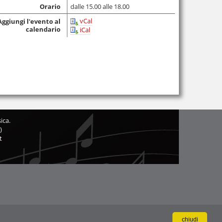
Orario
dalle 15.00 alle 18.00
vCal
Aggiungi l'evento al
calendario
iCal
ica.
)
t
chiudi