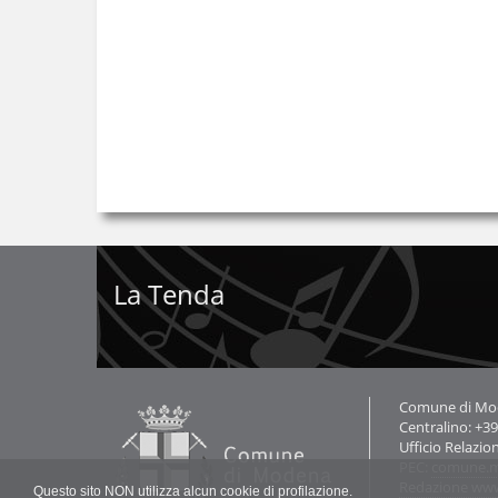
La Tenda
Contatti
Comune di Mode
Centralino: +3
Ufficio Relazio
PEC:
comune.m
Redazione ww
Questo sito NON utilizza alcun cookie di profilazione.