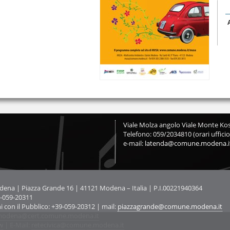
Viale Molza angolo Viale Monte Kos
Telefono: 059/2034810 (orari ufficio
e-mail:
latenda@comune.modena.i
na | Piazza Grande 16 | 41121 Modena – Italia | P.I.00221940364
9-059-20311
ni con il Pubblico: +39-059-20312 | mail:
piazzagrande@comune.modena.it
odena@cert.comune.modena.it
w
| E-Mail:
retecivica@comune.modena.it