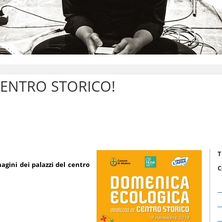
CENTRO STORICO!
T
agini dei palazzi del centro
C
.