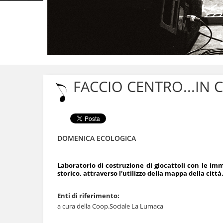
Salta
ai
contenuti.
FACCIO CENTRO...IN 
|
Salta
alla
navigazione
DOMENICA ECOLOGICA
Laboratorio di costruzione di giocattoli con le imm
storico, attraverso l'utilizzo della mappa della città
Enti di riferimento:
a cura della Coop.Sociale La Lumaca