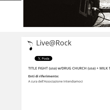
Salta
ai
contenuti.
Live@Rock
|
Salta
alla
navigazione
TITLE FIGHT (usa) w/DRUG CHURCH (usa) + MILK 
Enti di riferimento:
A cura dell'Associazione Intendiamoci