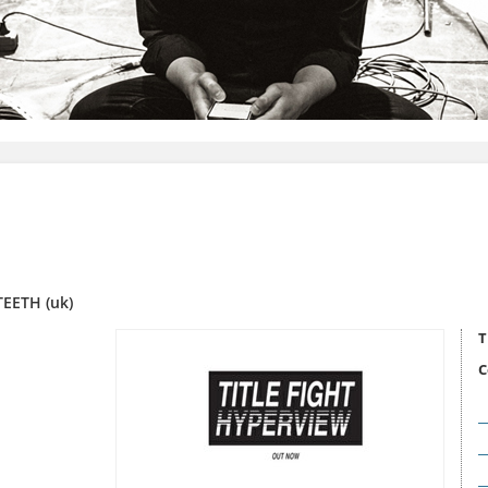
TEETH (uk)
T
C