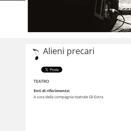
Salta
ai
contenuti.
Alieni precari
|
Salta
alla
navigazione
TEATRO
Enti di riferimento:
A cura della compagnia teatrale Gli Extra