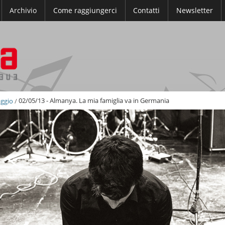
Archivio
Come raggiungerci
Contatti
Newsletter
aggio
/
02/05/13 - Almanya. La mia famiglia va in Germania