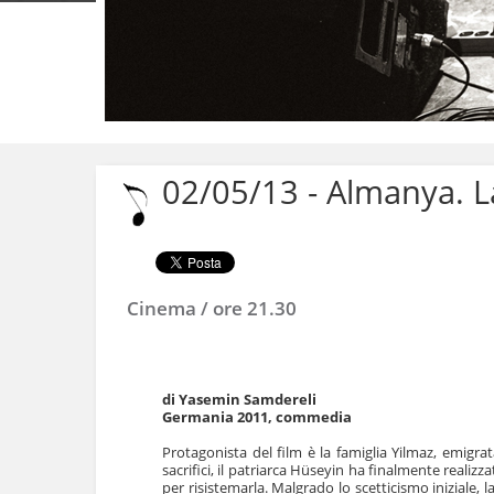
Salta
ai
contenuti.
02/05/13 - Almanya. L
|
Salta
alla
navigazione
Cinema / ore 21.30
di Yasemin Samdereli
Germania 2011, commedia
Protagonista del film è la famiglia Yilmaz, emigra
sacrifici, il patriarca Hüseyin ha finalmente realiz
per risistemarla. Malgrado lo scetticismo iniziale, l