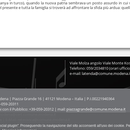
manya in turco), quando la nuova patria sembrava un posto assurdo in cui vi
 presente e tutta la famiglia si troverà ad affrontare la sfida più ardua: quell
Viale Molza angolo Viale Monte Kos
Telefono: 059/2034810 (orari ufficio
e-mail:
latenda@comune.modena.i
na | Piazza Grande 16 | 41121 Modena – Italia | P.I.00221940364
9-059-20311
ni con il Pubblico: +39-059-20312 | mail:
piazzagrande@comune.modena.it
odena@cert.comune.modena.it
w
| E-Mail:
retecivica@comune.modena.it
"social plugin". Proseguendo la navigazione del sito acconsenti all'uso dei cookie. Pe
ato testato e ottimizzato per Firefox, Chrome, Safari, Explorer (Ver. 9 e successive)