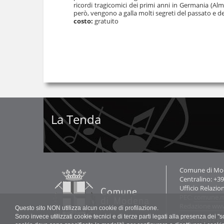
ricordi tragicomici dei primi anni in Germania (Al
però, vengono a galla molti segreti del passato e del
costo:
gratuito
La Tenda
Contatti
Comune di Mode
Centralino: +3
Ufficio Relazio
PEC:
comune.m
Redazione ww
Questo sito NON utilizza alcun cookie di profilazione.
Sono invece utilizzati cookie tecnici e di terze parti legati alla presenza dei 
Questo sito è st