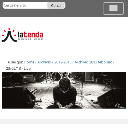
Salta
Cerca nel sito
ai
Espandi
Ricerca
contenuti.
barra
avanzata…
|
di
Salta
navigazi
alla
navigazione
Tu sei qui:
Home
/
Archivio
/
2012-2013
/
Archivio 2013 febbraio
/
23/02/13 - Live
Salta
ai
contenuti.